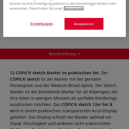
Bestell-Nr.
08-31055
können Sie Ihre Einwilligung jederzeit in den Einstellungen ändern oder
Auf Lager.
wiederrufen. Diese finden Sie unter
Datenschutz
In den Warenkorb
Einstellungen
Akzeptieren
Artikel auf den Merkzettel
Beschreibung
12 COPIC® sketch Marker im praktischen Set.
Der
COPIC® sketch
ist der Marker mit der genialen
Pinselspitze und der Medium Broad-Spitze. Der Sketch-
Marker ist der beliebteste Marker für all diejenigen, die
ihre Ideen in wenigen Minuten als perfekte Renderings
ausdrücken möchten. Das
COPIC® sketch 12er Set B
wird in einem praktischen, transparenten Acryl-Display
geliefert. Das Display schützt die Marker optimal vor
Staub, Feuchtigkeit und anderen nicht erwünschten