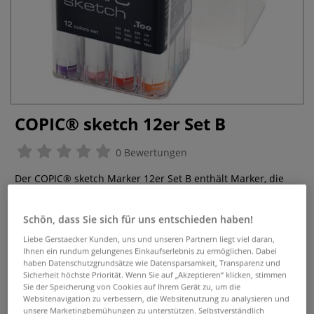
COPIC® sketch 12er Set B
0 Bewertungen
Der COPIC® sketch Marker 12er Set B enthält Marker, die
über 2 verschiedene (austauschbare!) Spitzen verfügen:
"Medium Broad" und "Super Brush". Farbidentisch
Schön, dass Sie sich für uns entschieden haben!
auffüllbar mit VARIOUS INK. Vielseitig einsetzbar.
Mehr
Liebe Gerstaecker Kunden, uns und unseren Partnern liegt viel daran,
Ihnen ein rundum gelungenes Einkaufserlebnis zu ermöglichen. Dabei
77,94 €
haben Datenschutzgrundsätze wie Datensparsamkeit, Transparenz und
Sicherheit höchste Priorität. Wenn Sie auf „Akzeptieren“ klicken, stimmen
inklusive 20% bzw. 10% MwSt,
Sie der Speicherung von Cookies auf Ihrem Gerät zu, um die
ggf. zuzüglich
Versandkosten
.
Websitenavigation zu verbessern, die Websitenutzung zu analysieren und
unsere Marketingbemühungen zu unterstützen. Selbstverständlich