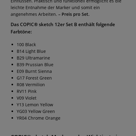
Einflüssen. Praktisch und funktionell ermöglicht es die
leichte Entnahme der Marker und somit ein
angenehmes Arbeiten.
– Preis pro Set.
Das COPIC® sketch 12er Set B enthält folgende
Farbtöne
:
100 Black
B14 Light Blue
B29 Ultramarine
B39 Prussian Blue
E09 Burnt Sienna
G17 Forest Green
R08 Vermilion
RV11 Pink
V09 Violet
Y13 Lemon Yellow
YG03 Yellow Green
YR04 Chrome Orange