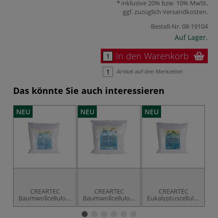
inklusive 20% bzw. 10% MwSt,
ggf. zuzüglich
Versandkosten
.
Bestell-Nr.
08-19104
Auf Lager.
In den Warenkorb
Artikel auf den Merkzettel
Das könnte Sie auch interessieren
NEU
NEU
NEU
N
CREARTEC
CREARTEC
CREARTEC
Baumwollcellulose
Baumwollcellulose
Eukalyptuscellulose
K
kurz, 750 g
superfein, 500 g
lang, 500 g