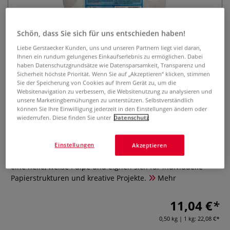
Schön, dass Sie sich für uns entschieden haben!
Liebe Gerstaecker Kunden, uns und unseren Partnern liegt viel daran,
Ihnen ein rundum gelungenes Einkaufserlebnis zu ermöglichen. Dabei
haben Datenschutzgrundsätze wie Datensparsamkeit, Transparenz und
Sicherheit höchste Priorität. Wenn Sie auf „Akzeptieren“ klicken, stimmen
Sie der Speicherung von Cookies auf Ihrem Gerät zu, um die
CREARTEC Birkencellulose
Websitenavigation zu verbessern, die Websitenutzung zu analysieren und
mittellang, 500 g
unsere Marketingbemühungen zu unterstützen. Selbstverständlich
können Sie Ihre Einwilligung jederzeit in den Einstellungen ändern oder
wiederrufen. Diese finden Sie unter
Datenschutz
0 Bewertungen
Die CREARTEC Birkencellulose (500 g) ist ideal für
Einstellungen
Akzeptieren
handgeschöpftes Papier. Ihre mittellangen Fasern ergeben
eine helle, weiße Pulpe und eignen sich für individuelle
Papierstrukturen und kreative Projekte.
Mehr
11,04 €
0,50 kg | 1 kg:
22,08 €