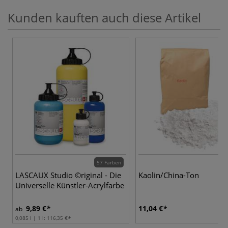
Kunden kauften auch diese Artikel
57 Farben
LASCAUX Studio ©riginal - Die
Kaolin/China-Ton
Universelle Künstler-Acrylfarbe
9,89 €
11,04 €
ab
0,085 l | 1 l:
116,35 €