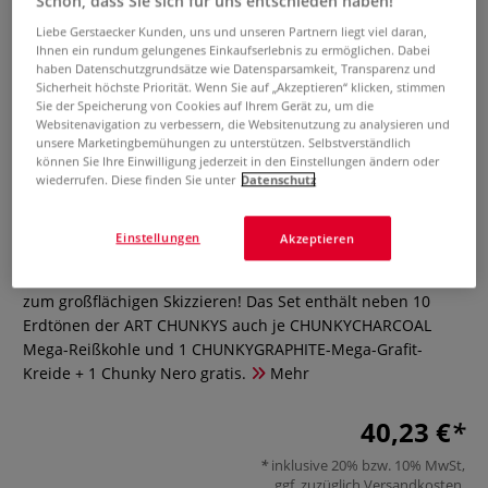
Schön, dass Sie sich für uns entschieden haben!
Liebe Gerstaecker Kunden, uns und unseren Partnern liegt viel daran,
Ihnen ein rundum gelungenes Einkaufserlebnis zu ermöglichen. Dabei
haben Datenschutzgrundsätze wie Datensparsamkeit, Transparenz und
Sicherheit höchste Priorität. Wenn Sie auf „Akzeptieren“ klicken, stimmen
Sie der Speicherung von Cookies auf Ihrem Gerät zu, um die
Websitenavigation zu verbessern, die Websitenutzung zu analysieren und
unsere Marketingbemühungen zu unterstützen. Selbstverständlich
können Sie Ihre Einwilligung jederzeit in den Einstellungen ändern oder
wiederrufen. Diese finden Sie unter
Datenschutz
CRETACOLOR® Art Chunky Set
0 Bewertungen
Einstellungen
Akzeptieren
Extradicke, runde Zeichenkohle, d 18 mm, 80 mm lang. Ideal
zum großflächigen Skizzieren! Das Set enthält neben 10
Erdtönen der ART CHUNKYS auch je CHUNKYCHARCOAL
Mega-Reißkohle und 1 CHUNKYGRAPHITE-Mega-Grafit-
Kreide + 1 Chunky Nero gratis.
Mehr
40,23 €
inklusive 20% bzw. 10% MwSt,
ggf. zuzüglich
Versandkosten
.