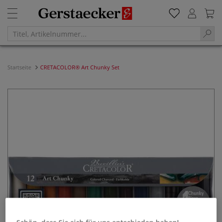
Startseite
CRETACOLOR® Art Chunky Set