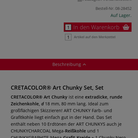
Bestell-Nr.
08-28452
Auf Lager.
In den Warenkorb
Artikel auf den Merkzettel
Beschreibung
CRETACOLOR® Art Chunky Set, Set
CRETACOLOR® Art Chunky
ist eine
extradicke, runde
Zeichenkohle,
d
18 mm, 80 mm lang. Ideal zum
großflächigen Skizzieren! ART CHUNKY Farb- und
Grafitkohle liegt einfach gut in der Hand. Das Set
enthält neben 10 Erdtönen der ART CHUNKYS auch je
CHUNKYCHARCOAL Mega-
Reißkohle
und 1
CHUNKYGRAPHITE-Mega-
Grafit-Kreide
+ 1 Chunky Nero