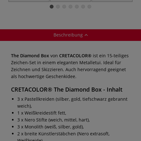
Set
MEGA
Künstlerstifte 3er-
G
Künstlerstifte-Set
Set
Beschreibung
The Diamond Box
von
CRETACOLOR®
ist ein 15-teiliges
Zeichen-Set in einem eleganten Metalletui. Ideal für
Zeichnen und Skizzieren. Auch hervorragend geeignet
als hochwertige Geschenkidee.
CRETACOLOR® The Diamond Box
- Inhalt
3 x Pastellkreiden (silber, gold, tiefschwarz gebrannt
weich),
1 x Weißkreidestift fett,
3 x Nero Stifte (weich, mittel, hart),
3 x Monolith (weiß, silber, gold),
2 x breite Künstlerstäbchen (Nero extrasoft,
Weißkreide),