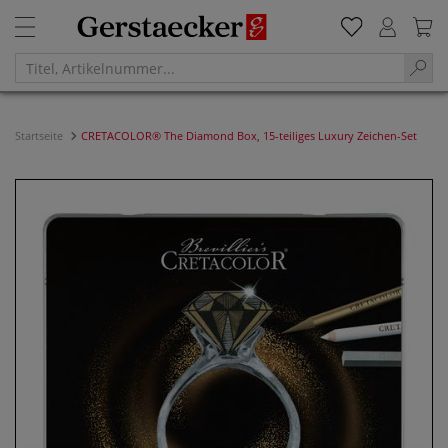
Startseite
CRETACOLOR® The Diamond Box, 15-teiliges Luxury Zeichen-Set