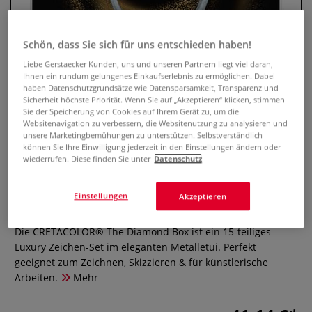
Schön, dass Sie sich für uns entschieden haben!
Liebe Gerstaecker Kunden, uns und unseren Partnern liegt viel daran,
Ihnen ein rundum gelungenes Einkaufserlebnis zu ermöglichen. Dabei
haben Datenschutzgrundsätze wie Datensparsamkeit, Transparenz und
Sicherheit höchste Priorität. Wenn Sie auf „Akzeptieren“ klicken, stimmen
Sie der Speicherung von Cookies auf Ihrem Gerät zu, um die
Websitenavigation zu verbessern, die Websitenutzung zu analysieren und
unsere Marketingbemühungen zu unterstützen. Selbstverständlich
können Sie Ihre Einwilligung jederzeit in den Einstellungen ändern oder
CRETACOLOR® The Diamond Box,
wiederrufen. Diese finden Sie unter
Datenschutz
15-teiliges Luxury Zeichen-Set
Einstellungen
Akzeptieren
0 Bewertungen
Die CRETACOLOR® The Diamond Box ist ein 15-teiliges
Luxury Zeichen-Set im eleganten Metalletui. Perfekt
geeignet zum Zeichnen, Skizzieren & für künstlerische
Arbeiten.
Mehr