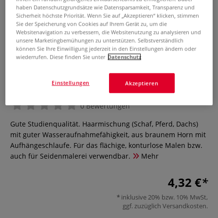
haben Datenschutzgrundsätze wie Datensparsamkeit, Transparenz und
Sicherheit höchste Priorität. Wenn Sie auf „Akzeptieren“ klicken, stimmen
Sie der Speicherung von Cookies auf Ihrem Gerät zu, um die
Websitenavigation zu verbessern, die Websitenutzung zu analysieren und
unsere Marketingbemühungen zu unterstützen. Selbstverständlich
können Sie Ihre Einwilligung jederzeit in den Einstellungen ändern oder
wiederrufen. Diese finden Sie unter
Datenschutz
Chinesischer Malpinsel
Einstellungen
Akzeptieren
0 Bewertungen
Gute Studienqualität. Haarmischung (Schaf, Pferd, Dachs)
mit guter Wasseraufnahmefähigkeit, aus braunem Horn mit
Aufhängeschlaufe. Für das flächige, konturlose Malen bzw.
auch für Seidenmalerei verwendbar.
Mehr
4,32 €
inklusive 20% bzw. 10% MwSt,
ggf. zuzüglich
Versandkosten
.