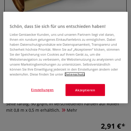
Schön, dass Sie sich für uns entschieden haben!
Liebe Gerstaecker Kunden, uns und unseren Partnern liegt viel daran,
Ihnen ein rundum gelungenes Einkaufserlebnis zu ermöglichen. Dabei
haben Datenschutzgrundsätze wie Datensparsamkeit, Transparenz und
Sicherheit höchste Priorität. Wenn Sie auf „Akzeptieren“ klicken, stimmen
Sie der Speicherung von Cookies auf Ihrem Gerät zu, um die
Websitenavigation zu verbessern, die Websitenutzung zu analysieren und
unsere Marketingbemühungen zu unterstützen. Selbstverständlich
Clairefontaine Alu-Papier,
können Sie Ihre Einwilligung jederzeit in den Einstellungen ändern oder
doppelseitig
wiederrufen. Diese finden Sie unter
Datenschutz
0 Bewertungen
Einstellungen
Akzeptieren
Clairefontaine Alu Papier, doppelseitig, eine Seite gold eine
Seite farbig. 90 g/qm, in verschiedenen Farben auf Rollen
mit 0,8 m x 0,5 m erhältlich.
Mehr
2,91 €