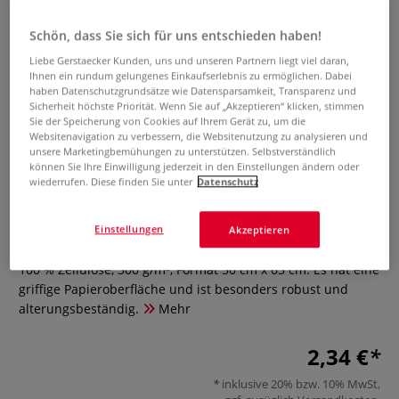
Schön, dass Sie sich für uns entschieden haben!
Liebe Gerstaecker Kunden, uns und unseren Partnern liegt viel daran,
Ihnen ein rundum gelungenes Einkaufserlebnis zu ermöglichen. Dabei
haben Datenschutzgrundsätze wie Datensparsamkeit, Transparenz und
Sicherheit höchste Priorität. Wenn Sie auf „Akzeptieren“ klicken, stimmen
Sie der Speicherung von Cookies auf Ihrem Gerät zu, um die
Websitenavigation zu verbessern, die Websitenutzung zu analysieren und
Clairefontaine ETIVAL
unsere Marketingbemühungen zu unterstützen. Selbstverständlich
können Sie Ihre Einwilligung jederzeit in den Einstellungen ändern oder
Aquarellpapier, Rau
wiederrufen. Diese finden Sie unter
Datenschutz
0 Bewertungen
Einstellungen
Akzeptieren
Clairefontaine Aquarelle ETIVAL Aquarellpapier, Rau, aus
100 % Zellulose, 300 g/m², Format 50 cm x 65 cm. Es hat eine
griffige Papieroberfläche und ist besonders robust und
alterungsbeständig.
Mehr
2,34 €
inklusive 20% bzw. 10% MwSt,