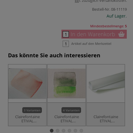
ggf. zuzüglich
Versandkosten
.
Bestell-Nr.
08-11119
Auf Lager.
Mindestbestellmenge:
5
In den Warenkorb
Artikel auf den Merkzettel
Das könnte Sie auch interessieren
3 Varianten
4 Varianten
Clairefontaine
Clairefontaine
Clairefontaine
ETIVAL
ETIVAL
ETIVAL
Aquarellpapier
Aquarellblock,
Aquarellpapier-
Aq
feinkörnig, Bogen
Rau
Rolle, Feinkorn