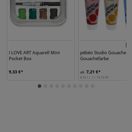
22 
I LOVE ART Aquarell Mini
pébéo Studio Gouache
Pocket Box
Gouachefarbe
9,33 €
7,21 €
ab
0,10 l | 1 l:
72,10 €