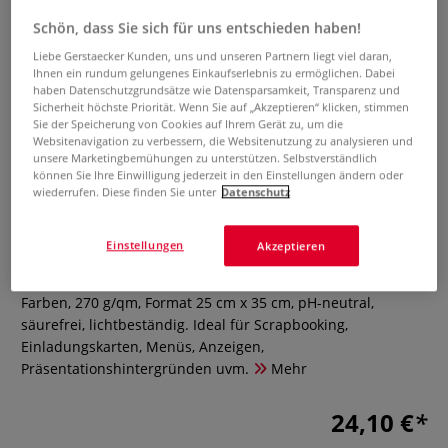
Schön, dass Sie sich für uns entschieden haben!
Liebe Gerstaecker Kunden, uns und unseren Partnern liegt viel daran,
Ihnen ein rundum gelungenes Einkaufserlebnis zu ermöglichen. Dabei
haben Datenschutzgrundsätze wie Datensparsamkeit, Transparenz und
Sicherheit höchste Priorität. Wenn Sie auf „Akzeptieren“ klicken, stimmen
Sie der Speicherung von Cookies auf Ihrem Gerät zu, um die
Websitenavigation zu verbessern, die Websitenutzung zu analysieren und
unsere Marketingbemühungen zu unterstützen. Selbstverständlich
Clairefontaine Fotokarton Maya
können Sie Ihre Einwilligung jederzeit in den Einstellungen ändern oder
wiederrufen. Diese finden Sie unter
Datenschutz
Sortiment
0 Bewertungen
Einstellungen
Akzeptieren
Clairefontaine Fotokarton Maya mit 2 x 25 Bogen kräftige
Farben, 270 g/qm, Format 25 cm x 35 cm, pH-neutral,
säurefrei, lichtbeständig. Ideal für Scrapbooking,
Einladungskarten, Menüs, Anzeigen,
Präsentationshintergründen uvm.
Mehr
24,10 €