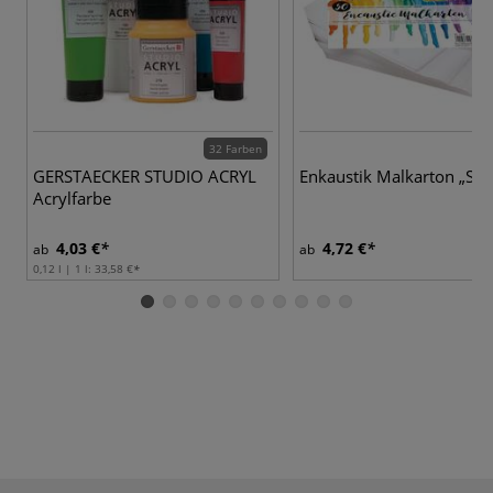
32 Farben
GERSTAECKER STUDIO ACRYL
Enkaustik Malkarton „Sta
Acrylfarbe
4,03 €
4,72 €
ab
ab
0,12 l | 1 l:
33,58 €