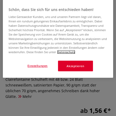
Schön, dass Sie sich für uns entschieden haben!
Liebe Gerstaecker Kunden, uns und unseren Partnern liegt viel daran,
Ihnen ein rundum gelungenes Einkaufserlebnis zu ermöglichen. Dabei
haben Datenschutzgrundsätze wie Datensparsamkeit, Transparenz und
Sicherheit höchste Priorität. Wenn Sie auf „Akzeptieren“ klicken, stimmen
Sie der Speicherung von Cookies auf Ihrem Gerät zu, um die
Websitenavigation zu verbessern, die Websitenutzung zu analysieren und
unsere Marketingbemühungen zu unterstützen. Selbstverständlich
können Sie Ihre Einwilligung jederzeit in den Einstellungen ändern oder
wiederrufen. Diese finden Sie unter
Datenschutz
Clairefontaine Schulheft
Einstellungen
Akzeptieren
0 Bewertungen
Clairefontaine Schulheft mit 48 bzw. 24 Blatt
schneeweißem, satinierten Papier, 90 g/qm statt der
üblichen 70 g/qm, angenehmes Schreiben dank hoher
Glätte.
Mehr
ab
1,56 €