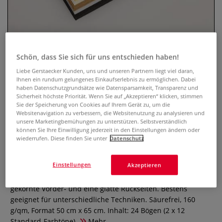
Schön, dass Sie sich für uns entschieden haben!
Liebe Gerstaecker Kunden, uns und unseren Partnern liegt viel daran,
Ihnen ein rundum gelungenes Einkaufserlebnis zu ermöglichen. Dabei
haben Datenschutzgrundsätze wie Datensparsamkeit, Transparenz und
Sicherheit höchste Priorität. Wenn Sie auf „Akzeptieren“ klicken, stimmen
Sie der Speicherung von Cookies auf Ihrem Gerät zu, um die
Clairefontaine TULIPE
Websitenavigation zu verbessern, die Websitenutzung zu analysieren und
unsere Marketingbemühungen zu unterstützen. Selbstverständlich
Bastelpapier, 24er-Sortiment
können Sie Ihre Einwilligung jederzeit in den Einstellungen ändern oder
Standardfarben
wiederrufen. Diese finden Sie unter
Datenschutz
0 Bewertungen
Einstellungen
Akzeptieren
Clairefontaine farbiges Bastelpapier verfügt über grob
gekörnte Vorder- und eine glatte Rückseiten. Bestens
geeignet für unterschiedliche Techniken. Säurefrei, 160
g/qm, Format 50 cm x 65 cm. Inhalt: 24 Bögen (2 x 12
Standard-Farbtöne).
Mehr