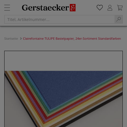
Startseite
Clairefontaine TULIPE Bastelpapier, 24er-Sortiment Standardfarben