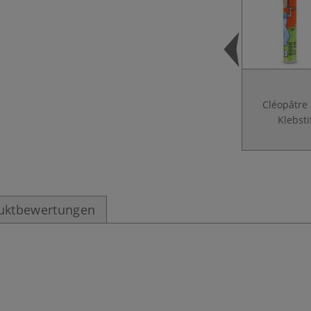
Cléopâtre 
Klebsti
uktbewertungen