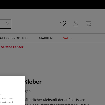
ALTIGE PRODUKTE
MARKEN
SALES
Service Center
 Cleobio Kleber
0 Bewertungen
es
nsparenz und
 Kleber ist ein pflanzlicher Klebstoff der auf Basis von
Cookies auf
 hergestellt wird. Der ökologische Klebstoff ist zu 100 %