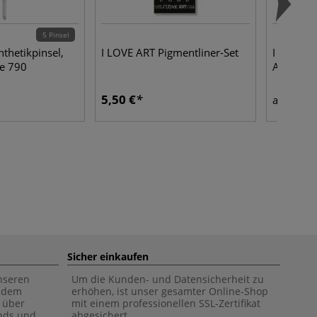
5 Pinsel
thetikpinsel,
I LOVE ART Pigmentliner-Set
I LOVE A
ie 790
Aquarell
5,50 €
13,8
ab
Sicher einkaufen
unseren
Um die Kunden- und Datensicherheit zu
f dem
erhöhen, ist unser gesamter Online-Shop
 über
mit einem professionellen SSL-Zertifikat
ends und
abgesichert.