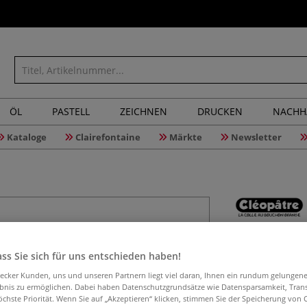
ÖL
PASTELL
ZEICHNEN
DRUCKEN
NACHH
Kataloge
Clairefontaine
Märkte
Newsletter
Cléopâtre
ss Sie sich für uns entschieden haben!
aecker Kunden, uns und unseren Partnern liegt viel daran, Ihnen ein rundum gelungen
ebnis zu ermöglichen. Dabei haben Datenschutzgrundsätze wie Datensparsamkeit, Tra
Cléopâtre Cléobio
öchste Priorität. Wenn Sie auf „Akzeptieren“ klicken, stimmen Sie der Speicherung von 
Stärke und Wasser