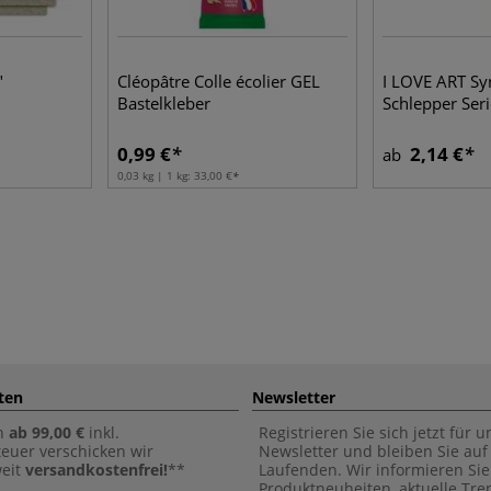
"
Cléopâtre Colle écolier GEL
I LOVE ART Syn
Bastelkleber
Schlepper Ser
0,99 €
2,14 €
ab
0,03 kg | 1 kg:
33,00 €
ten
Newsletter
n
ab 99,00 €
inkl.
Registrieren Sie sich jetzt für 
euer verschicken wir
Newsletter und bleiben Sie au
weit
versandkostenfrei!
**
Laufenden. Wir informieren Sie
Produktneuheiten, aktuelle Tr