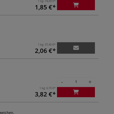
1 kg:
74,00 €
1,85 €
1 kg:
37,45 €
2,06 €
-
+
1 kg:
6,70 €
3,82 €
weichen.