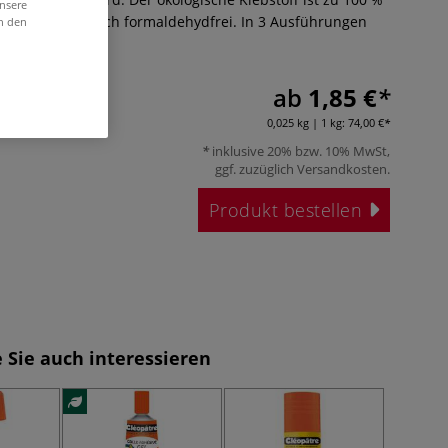
unsere
säurefrei und auch formaldehydfrei. In 3 Ausführungen
in den
r
ab
1,85 €
0,025 kg | 1 kg:
74,00 €
inklusive 20% bzw. 10% MwSt,
ggf. zuzüglich
Versandkosten
.
Produkt bestellen
 Sie auch interessieren