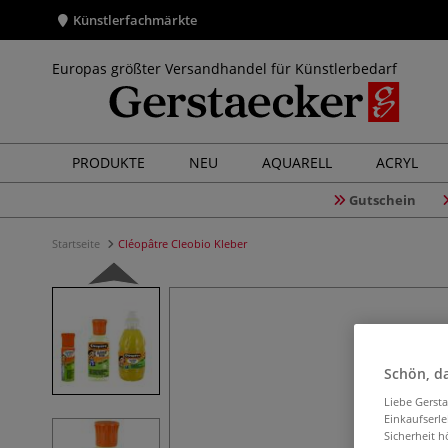
Künstlerfachmärkte
Europas größter Versandhandel für Künstlerbedarf
PRODUKTE
NEU
AQUARELL
ACRYL
Gutschein
Startseite
Cléopâtre Cleobio Kleber
Schön, da
Liebe Gerst
Einkaufserl
Sicherheit h