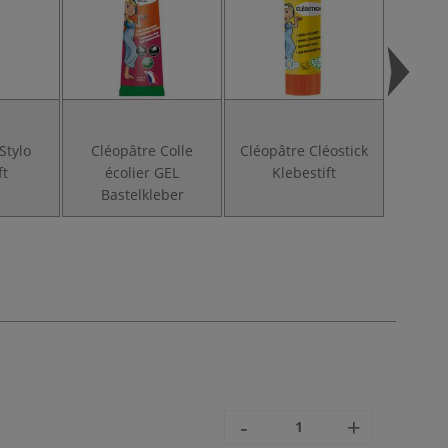
Stylo
Cléopâtre Colle
Cléopâtre Cléostick
Cléopât
ft
écolier GEL
Klebestift
1
Bastelkleber
-
+