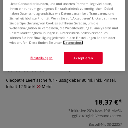
Liebe Gerstaecker Kunden, uns und unseren Partnern liegt viel daran,
Ihnen ein rundum gelungenes Einkaufserlebnis zu ermöglichen. Dabei
haben Datenschutzgrundsätze wie Datensparsamkeit, Transparenz und
Sicherheit höchste Priorität. Wenn Sie auf „Akzeptieren“ klicken, stimmen
Sie der Speicherung von Cookies auf Ihrem Gerät zu, um die
Websitenavigation zu verbessern, die Websitenutzung zu analysieren und
unsere Marketingbemühungen zu unterstützen. Selbstverständlich
können Sie Ihre Einwilligung jederzeit in den Einstellungen ändern oder
wiederrufen. Diese finden Sie unter
Datenschutz
Cléopâtre Leerflaschen für
Flüssigkleber, 12 Stück
Einstellungen
Akzeptieren
0 Bewertungen
Cléopâtre Leerflasche für Flüssigkleber 80 ml, inkl. Pinsel.
Inhalt 12 Stück!
Mehr
18,37 €
inklusive 20% bzw. 10% MwSt,
ggf. zuzüglich
Versandkosten
.
Bestell-Nr.
08-22357