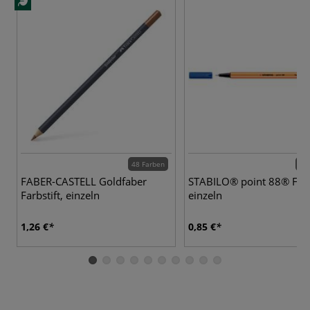
48 Farben
59 
FABER-CASTELL Goldfaber
STABILO® point 88® Fine
Farbstift, einzeln
einzeln
1,26 €
0,85 €