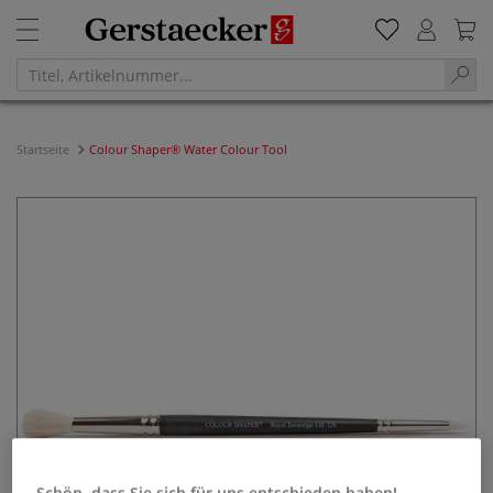
Startseite
Colour Shaper® Water Colour Tool
Schön, dass Sie sich für uns entschieden haben!