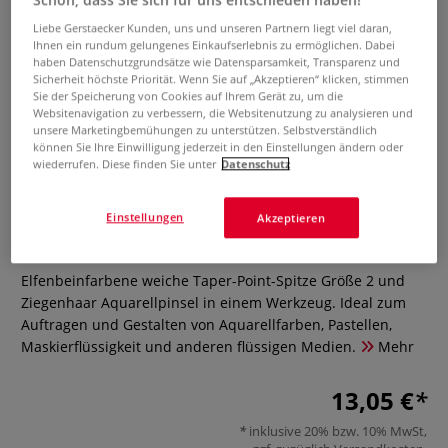
Liebe Gerstaecker Kunden, uns und unseren Partnern liegt viel daran,
Ihnen ein rundum gelungenes Einkaufserlebnis zu ermöglichen. Dabei
haben Datenschutzgrundsätze wie Datensparsamkeit, Transparenz und
Sicherheit höchste Priorität. Wenn Sie auf „Akzeptieren“ klicken, stimmen
Sie der Speicherung von Cookies auf Ihrem Gerät zu, um die
Websitenavigation zu verbessern, die Websitenutzung zu analysieren und
unsere Marketingbemühungen zu unterstützen. Selbstverständlich
können Sie Ihre Einwilligung jederzeit in den Einstellungen ändern oder
wiederrufen. Diese finden Sie unter
Datenschutz
Colour Shaper® Water Colour
Tool
Einstellungen
Akzeptieren
0 Bewertungen
Elfenbeinfarbene weiche Taper-Point-Spitze Größe 2 und
Ziegenhaar Aquarellpinsel in einem Werkzeug. Ideal zum
Auftragen und Gestalten von Aquarellfarben, Pastellen,
Maskierflüssigkeit und anderen flüssigen Medien.
Mehr
13,05 €
inklusive 20% bzw. 10% MwSt,