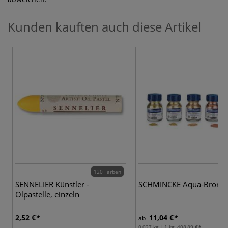
Kunden kauften auch diese Artikel
120 Farben
5 
SENNELIER Künstler -
SCHMINCKE Aqua-Bronz
Ölpastelle, einzeln
2,52 €
11,04 €
ab
0,027 kg | 1 kg:
408,89 €