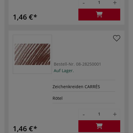
-
+
1,46 €
Bestell-Nr.
08-28250001
Auf Lager.
Zeichenkreiden CARRÉS
Rötel
-
+
1,46 €