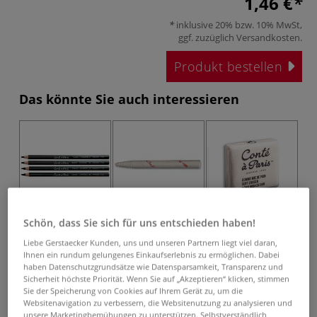
1,46 €
inklusive 20% bzw. 10% MwSt,
ggf. zuzüglich
Versandkosten
.
Produkt bestellen
Das könnte Sie auch interessieren
Schön, dass Sie sich für uns entschieden haben!
Liebe Gerstaecker Kunden, uns und unseren Partnern liegt viel daran,
Conté à Paris™
Conté à Paris™
Conté à Paris™
Fusain
Papierwischer
Knetgummi
Se
Ihnen ein rundum gelungenes Einkaufserlebnis zu ermöglichen. Dabei
Reißkohlestift
haben Datenschutzgrundsätze wie Datensparsamkeit, Transparenz und
Sicherheit höchste Priorität. Wenn Sie auf „Akzeptieren“ klicken, stimmen
Sie der Speicherung von Cookies auf Ihrem Gerät zu, um die
Websitenavigation zu verbessern, die Websitenutzung zu analysieren und
unsere Marketingbemühungen zu unterstützen. Selbstverständlich