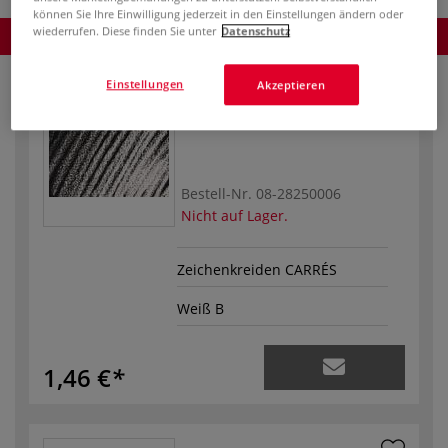
können Sie Ihre Einwilligung jederzeit in den Einstellungen ändern oder
wiederrufen. Diese finden Sie unter
Datenschutz
Produkt bestellen
Einstellungen
Akzeptieren
Bestell-Nr.
08-28250006
Nicht auf Lager.
Zeichenkreiden CARRÉS
Weiß B
1,46 €