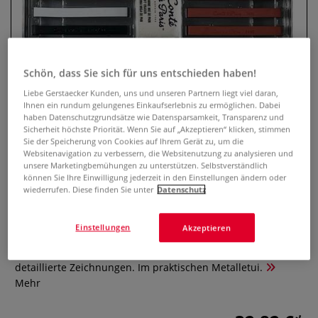
Schön, dass Sie sich für uns entschieden haben!
Liebe Gerstaecker Kunden, uns und unseren Partnern liegt viel daran,
Ihnen ein rundum gelungenes Einkaufserlebnis zu ermöglichen. Dabei
haben Datenschutzgrundsätze wie Datensparsamkeit, Transparenz und
Sicherheit höchste Priorität. Wenn Sie auf „Akzeptieren“ klicken, stimmen
Sie der Speicherung von Cookies auf Ihrem Gerät zu, um die
Websitenavigation zu verbessern, die Websitenutzung zu analysieren und
Conté à Paris™ Skizzenset, 15er-
unsere Marketingbemühungen zu unterstützen. Selbstverständlich
Set
können Sie Ihre Einwilligung jederzeit in den Einstellungen ändern oder
wiederrufen. Diese finden Sie unter
Datenschutz
0 Bewertungen
Einstellungen
Akzeptieren
Das Zeichen- und Skizzenset umfasst 12 Stifte in
Künstlerqualität, ideal für kontrastreiche Skizzen und
detaillierte Zeichnungen. Im praktischen Metalletui.
Mehr