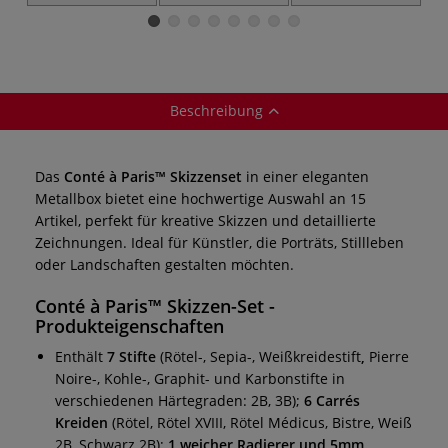
15er-Set
teilig
Portrait
Beschreibung
Das
Conté à Paris™ Skizzenset
in einer eleganten
Metallbox bietet eine hochwertige Auswahl an 15
Artikel, perfekt für kreative Skizzen und detaillierte
Zeichnungen. Ideal für Künstler, die Porträts, Stillleben
oder Landschaften gestalten möchten.
Conté à Paris™ Skizzen-Set -
Produkteigenschaften
Enthält
7 Stifte
(Rötel-, Sepia-, Weißkreidestift
,
Pierre
Noire-, Kohle-, Graphit- und Karbonstifte in
verschiedenen Härtegraden: 2B, 3B);
6 Carrés
Kreiden
(Rötel, Rötel XVIII, Rötel Médicus, Bistre, Weiß
2B, Schwarz 2B);
1 weicher Radierer und 5mm