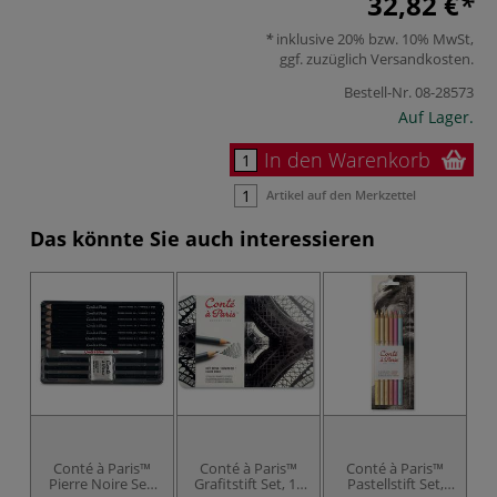
32,82 €
inklusive 20% bzw. 10% MwSt,
ggf. zuzüglich
Versandkosten
.
Bestell-Nr.
08-28573
Auf Lager.
In den Warenkorb
Artikel auf den Merkzettel
Das könnte Sie auch interessieren
Conté à Paris™
Conté à Paris™
Conté à Paris™
Pierre Noire Set,
Grafitstift Set, 12
Pastellstift Set,