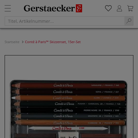
Startseite
Conté à Paris™ Skizzenset, 15er-Set