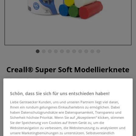
Creall® Super Soft Modellierknete
0 Bewertungen
Die Creall® Super Soft Modellierknete ist sehr weich,
Schön, dass Sie sich für uns entschieden haben!
knetfähig, glutenfrei, trocknet nicht aus, bleibt beim Kneten
Liebe Gerstaecker Kunden, uns und unseren Partnern liegt viel daran,
gemscheidig und eignet sich hervorragend zum
Ihnen ein rundum gelungenes Einkaufserlebnis zu ermöglichen. Dabei
haben Datenschutzgrundsätze wie Datensparsamkeit, Transparenz und
Modellieren für die Allerkleinsten. Erhältlich in
Sicherheit höchste Priorität. Wenn Sie auf „Akzeptieren“ klicken, stimmen
verschiedenen Farbtönen.
Mehr
Sie der Speicherung von Cookies auf Ihrem Gerät zu, um die
Websitenavigation zu verbessern, die Websitenutzung zu analysieren und
unsere Marketingbemühungen zu unterstützen. Selbstverständlich