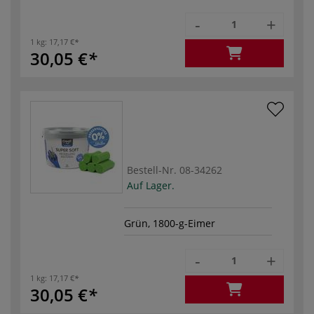
-
+
1 kg:
17,17 €
30,05 €
Bestell-Nr.
08-34262
Auf Lager.
Grün, 1800-g-Eimer
-
+
1 kg:
17,17 €
30,05 €