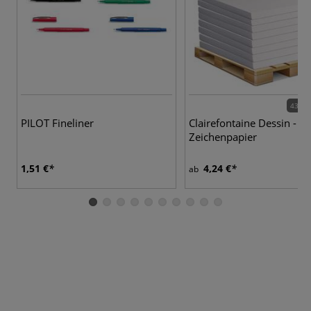
43 Va
PILOT Fineliner
Clairefontaine Dessin - St
Zeichenpapier
1,51 €
4,24 €
ab