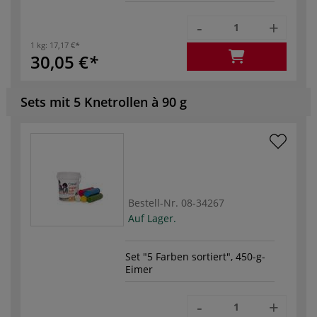
-
+
1 kg:
17,17 €
30,05 €
Sets mit 5 Knetrollen à 90 g
Bestell-Nr.
08-34267
Auf Lager.
Set "5 Farben sortiert", 450-g-
Eimer
-
+