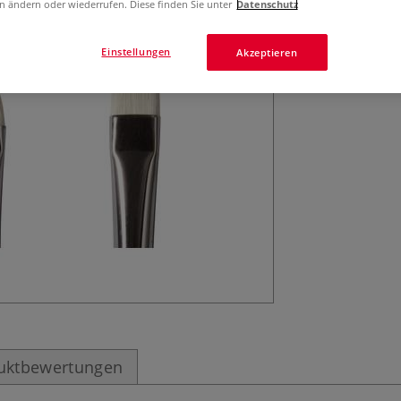
DALER-ROWNEY Ge
n ändern oder wiederrufen. Diese finden Sie unter
Datenschutz
Verjüngung des Fi
kontrollierte Pin
Einstellungen
Akzeptieren
sich verjüngende
uktbewertungen