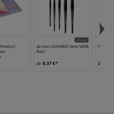
5 Pinsel
tistico“,
da Vinci CASANEO Serie 5898,
Natursc
ten-
flach
n
8,37 €
2,77 €
ab