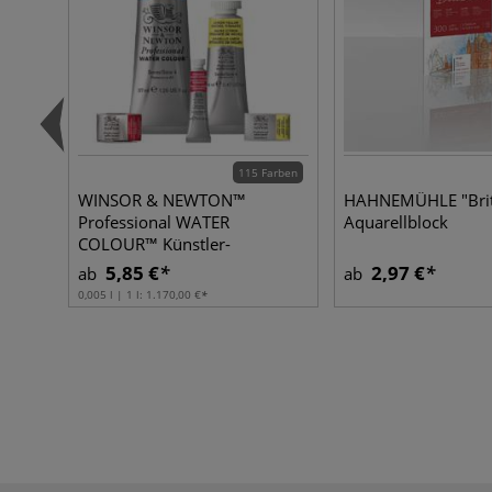
115 Farben
WINSOR & NEWTON™
HAHNEMÜHLE "Brit
Professional WATER
Aquarellblock
COLOUR™ Künstler-
Aquarellfarbe, einzeln
5,85 €
2,97 €
ab
ab
0,005 l | 1 l:
1.170,00 €