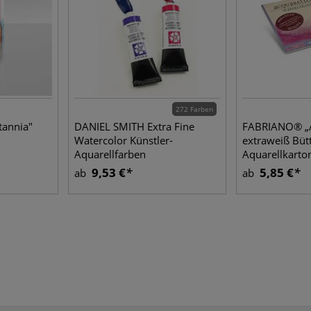
272 Farben
annia"
DANIEL SMITH Extra Fine
FABRIANO® „Ar
Watercolor Künstler-
extraweiß Büt
Aquarellfarben
Aquarellkarto
9,53 €
5,85 €
ab
ab