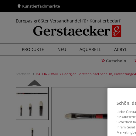
Künstlerfachmärkte
Europas größter Versandhandel für Künstlerbedarf
PRODUKTE
NEU
AQUARELL
ACRYL
Gutschein
Startseite
DALER-ROWNEY Georgian Borstenpinsel Serie 18, Katzenzunge-
Schön, da
Liebe Gerst
Einkaufserl
Sicherheit h
Ihrem Gerät
Marketingbe