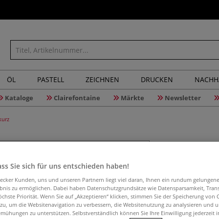
ÖL
PASTELL
ZEICHNEN
DRUCKEN
NACHH
Kataloge
Clairefontaine
Märkte
Newsletter
kurz
ss Sie sich für uns entschieden haben!
DALER-RO
Serie 18,
aecker Kunden, uns und unseren Partnern liegt viel daran, Ihnen ein rundum gelungen
ebnis zu ermöglichen. Dabei haben Datenschutzgrundsätze wie Datensparsamkeit, Tra
öchste Priorität. Wenn Sie auf „Akzeptieren“ klicken, stimmen Sie der Speicherung von 
 zu, um die Websitenavigation zu verbessern, die Websitenutzung zu analysieren und 
mühungen zu unterstützen. Selbstverständlich können Sie Ihre Einwilligung jederzeit 