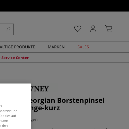
ALTIGE PRODUKTE
MARKEN
SALES
Service Center
WNEY Georgian Borstenpinsel
 Katzenzunge-kurz
es
nsparenz und
Cookies auf
0 Bewertungen
unsere
in den