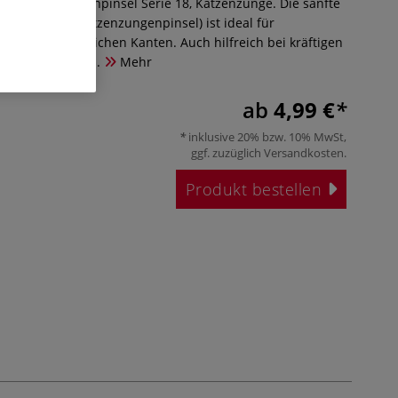
orgian Borstenpinsel Serie 18, Katzenzunge. Die sanfte
lbertpinsel (Katzenzungenpinsel) ist ideal für
selstriche mit weichen Kanten. Auch hilfreich bei kräftigen
n Pinselstrichen.
Mehr
ab
4,99 €
inklusive 20% bzw. 10% MwSt,
ggf. zuzüglich
Versandkosten
.
Produkt bestellen