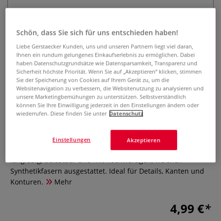
Schön, dass Sie sich für uns entschieden haben!
Liebe Gerstaecker Kunden, uns und unseren Partnern liegt viel daran,
Ihnen ein rundum gelungenes Einkaufserlebnis zu ermöglichen. Dabei
haben Datenschutzgrundsätze wie Datensparsamkeit, Transparenz und
Sicherheit höchste Priorität. Wenn Sie auf „Akzeptieren“ klicken, stimmen
Sie der Speicherung von Cookies auf Ihrem Gerät zu, um die
DALER ROWNEY System 3
Websitenavigation zu verbessern, die Websitenutzung zu analysieren und
Acrylpinsel, Serie 57, Eckmaler
unsere Marketingbemühungen zu unterstützen. Selbstverständlich
können Sie Ihre Einwilligung jederzeit in den Einstellungen ändern oder
wiederrufen. Diese finden Sie unter
Datenschutz
0 Bewertungen
Der Daler-Rowney System 3 Acrylpinsel, Serie 57, Eckmaler
Einstellungen
Akzeptieren
ist kurzstielig mit schwarzer Aluminiumzwinge. Er ist
langlebig, belastbar und mit hochwertigen, weichen
Synthetikfasern ausgestattet. Ideal für Details, Kanten und
Konturen.
Mehr
4,99 €