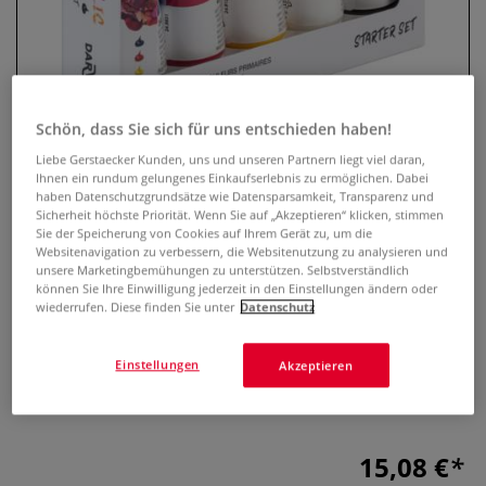
Schön, dass Sie sich für uns entschieden haben!
Liebe Gerstaecker Kunden, uns und unseren Partnern liegt viel daran,
Ihnen ein rundum gelungenes Einkaufserlebnis zu ermöglichen. Dabei
haben Datenschutzgrundsätze wie Datensparsamkeit, Transparenz und
Sicherheit höchste Priorität. Wenn Sie auf „Akzeptieren“ klicken, stimmen
Sie der Speicherung von Cookies auf Ihrem Gerät zu, um die
DARWI® FOR YOU Acrylfarben
Websitenavigation zu verbessern, die Websitenutzung zu analysieren und
Sets
unsere Marketingbemühungen zu unterstützen. Selbstverständlich
können Sie Ihre Einwilligung jederzeit in den Einstellungen ändern oder
wiederrufen. Diese finden Sie unter
Datenschutz
0 Bewertungen
Acrylfarben Set mit fünf Tuben à 75 ml, erhältlich als
Einstellungen
Akzeptieren
Primärfarben- oder Pastellfarben Set, mit cremiger
Konsistenz und seidenmattem Finish.
Mehr
15,08 €