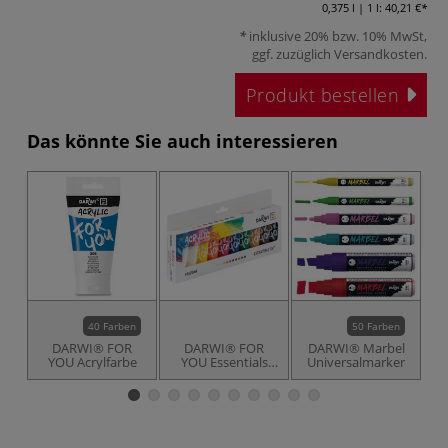
0,375 l | 1 l:
40,21 €
inklusive 20% bzw. 10% MwSt,
ggf. zuzüglich
Versandkosten
.
Produkt bestellen
Das könnte Sie auch interessieren
40 Farben
50 Farben
DARWI® FOR
DARWI® FOR
DARWI® Marbel
YOU Acrylfarbe
YOU Essentials
Universalmarker
Y
Acrylfarben Set