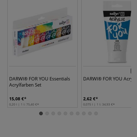
40 
DARWI® FOR YOU Essentials
DARWI® FOR YOU Acrylf
Acrylfarben Set
15,08 €
2,62 €
0,20 l | 1 l:
75,40 €
0,075 l | 1 l:
34,93 €