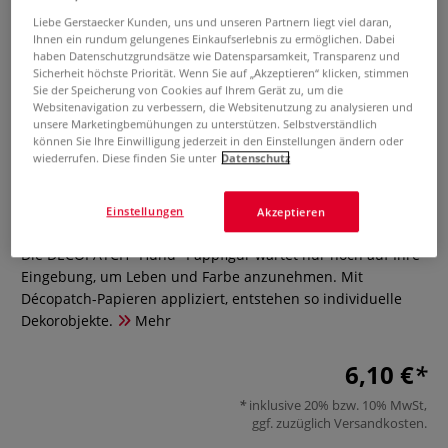
Liebe Gerstaecker Kunden, uns und unseren Partnern liegt viel daran,
Ihnen ein rundum gelungenes Einkaufserlebnis zu ermöglichen. Dabei
haben Datenschutzgrundsätze wie Datensparsamkeit, Transparenz und
Sicherheit höchste Priorität. Wenn Sie auf „Akzeptieren“ klicken, stimmen
Sie der Speicherung von Cookies auf Ihrem Gerät zu, um die
Websitenavigation zu verbessern, die Websitenutzung zu analysieren und
unsere Marketingbemühungen zu unterstützen. Selbstverständlich
können Sie Ihre Einwilligung jederzeit in den Einstellungen ändern oder
wiederrufen. Diese finden Sie unter
Datenschutz
DÉCOPATCH "Hund" Pappfigur
Einstellungen
Akzeptieren
0 Bewertungen
Die DÉCOPATCH "Hund" Pappfigur wartet nur noch auf Ihre
Eingebung, um Leben und Farbe anzunehmen. Mit
Décopatch-Papieren appliziert, entstehen so individuelle
Dekorobjekte.
Mehr
6,10 €
inklusive 20% bzw. 10% MwSt,
ggf. zuzüglich
Versandkosten
.