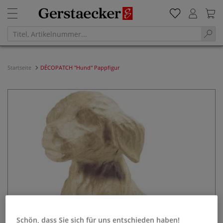
Startseite
DÉCOPATCH "Hund" Pappfigur
Schön, dass Sie sich für uns entschieden haben!