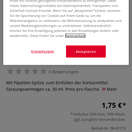
Ihnen ein rundum gelungenes Einkaufserlebnis zu ermöglichen. Dabei
haben Datenschutzgrundsätze wie Datensparsamkeit, Transparenz und
Sicherheit höchste Priorität. Wenn Sie auf „Akzeptieren“ klicken, stimmen
Sie der Speicherung von Cookies auf Ihrem Gerät zu, um die
Websitenavigation zu verbessern, die Websitenutzung zu analysieren und
unsere Marketingbemühungen zu unterstützen. Selbstverständlich
können Sie Ihre Einwilligung jederzeit in den Einstellungen ändern oder
wiederrufen. Diese finden Sie unter
Datenschutz
DEKA Leerflasche mit Pipetten-
Einstellungen
Akzeptieren
Spitze
0 Bewertungen
Mit Pipetten-Spitze, zum Einfüllen der Konturmittel.
Fassungsvermögen ca. 30 ml. Preis pro Flasche.
Mehr
1,75 €
inklusive 20% bzw. 10% MwSt,
ggf. zuzüglich
Versandkosten
.
Bestell-Nr.
08-41219