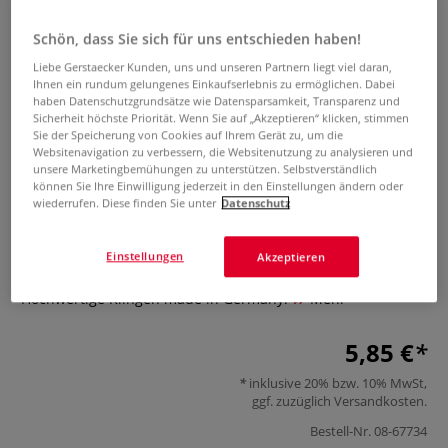
Schön, dass Sie sich für uns entschieden haben!
Liebe Gerstaecker Kunden, uns und unseren Partnern liegt viel daran,
Ihnen ein rundum gelungenes Einkaufserlebnis zu ermöglichen. Dabei
haben Datenschutzgrundsätze wie Datensparsamkeit, Transparenz und
Sicherheit höchste Priorität. Wenn Sie auf „Akzeptieren“ klicken, stimmen
Sie der Speicherung von Cookies auf Ihrem Gerät zu, um die
Websitenavigation zu verbessern, die Websitenutzung zu analysieren und
DERWENT Doppelspitzer
unsere Marketingbemühungen zu unterstützen. Selbstverständlich
können Sie Ihre Einwilligung jederzeit in den Einstellungen ändern oder
wiederrufen. Diese finden Sie unter
Datenschutz
0 Bewertungen
Der DERWENT Doppelspitzer verfügt über 2 Lochgrößen
Einstellungen
Akzeptieren
(11,5 mm und 8,25 mm). Aus Metall mit Kunststoffbehälter.
Hochwertige Klingen made in Germany.
Mehr
5,85 €
inklusive 20% bzw. 10% MwSt,
ggf. zuzüglich
Versandkosten
.
Bestell-Nr.
08-67734