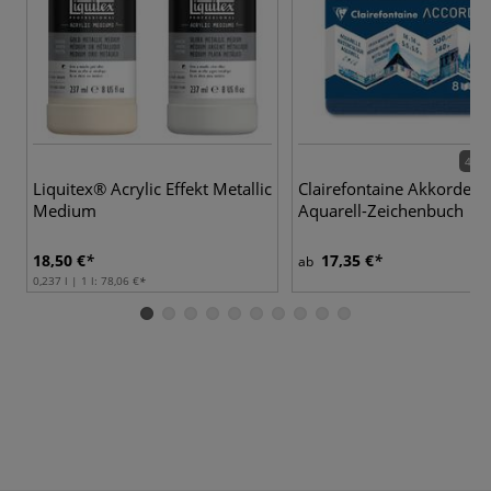
4 Va
Liquitex® Acrylic Effekt Metallic
Clairefontaine Akkordeon
Medium
Aquarell-Zeichenbuch
18,50 €
17,35 €
ab
0,237 l | 1 l:
78,06 €