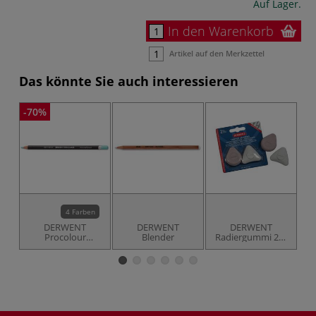
Auf Lager.
In den Warenkorb
Artikel auf den Merkzettel
Das könnte Sie auch interessieren
-70%
4 Farben
DERWENT
DERWENT
DERWENT
Procolour
Blender
Radiergummi 2er
Farbstifte
Set