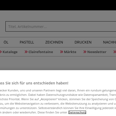
ÖL
PASTELL
ZEICHNEN
DRUCKEN
NACHH
Kataloge
Clairefontaine
Märkte
Newsletter
ss Sie sich für uns entschieden haben!
DERWENT F
aecker Kunden, uns und unseren Partnern liegt viel daran, Ihnen ein rundum gelungen
ebnis zu ermöglichen. Dabei haben Datenschutzgrundsätze wie Datensparsamkeit, Tra
öchste Priorität. Wenn Sie auf „Akzeptieren“ klicken, stimmen Sie der Speicherung von 
 zu, um die Websitenavigation zu verbessern, die Websitenutzung zu analysieren und 
mühungen zu unterstützen. Selbstverständlich können Sie Ihre Einwilligung jederzeit 
DERWENT Farbige 
n ändern oder wiederrufen. Diese finden Sie unter
Datenschutz
Kohlezeichnungen