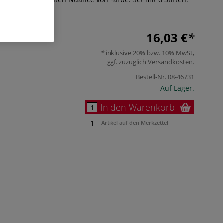
16,03 €
inklusive 20% bzw. 10% MwSt,
ggf. zuzüglich
Versandkosten
.
Bestell-Nr.
08-46731
Auf Lager.
In den Warenkorb
Artikel auf den Merkzettel