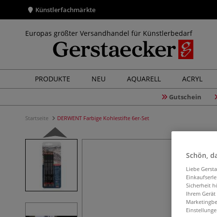
Künstlerfachmärkte
Europas größter Versandhandel für Künstlerbedarf
PRODUKTE
NEU
AQUARELL
ACRYL
Gutschein
Startseite
DERWENT Farbige Kohlestifte 6er-Set
Schön, da
Liebe Gerst
Einkaufserl
Sicherheit h
Ihrem Gerät
Marketingbe
Einstellunge