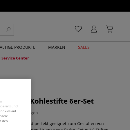
ALTIGE PRODUKTE
MARKEN
SALES
Service Center
arbige Kohlestifte 6er-Set
es
nsparenz und
Cookies auf
0 Bewertungen
unsere
in den
Kohlestifte sind perfekt geeignet zum Gestalten von
 mit einer leichten Nuance von Farbe. Set mit 6 Stiften.