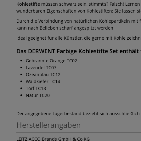
Kohlestifte
müssen schwarz sein, stimmt’s? Falsch! Lernen
wunderbaren Eigenschaften von Kohlestiften: Sie lassen s
Durch die Verbindung von natürlichen Kohlepartikeln mit fe
kann nach Belieben scharf angespitzt werden
Ideal geeignet für alle Künstler, die gerne mit Kohle zei
Das
DERWENT Farbige Kohlestifte Set
enthält
Gebrannte Orange TC02
Lavendel TC07
Ozeanblau TC12
Waldkiefer TC14
Torf TC18
Natur TC20
Der angegebene Lagerbestand bezieht sich ausschließlich
Herstellerangaben
LEITZ ACCO Brands GmbH & Co KG