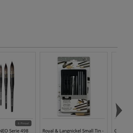
6 Pinsel
NEO Serie 498
Royal & Langnickel Small Tin -
GENERAL