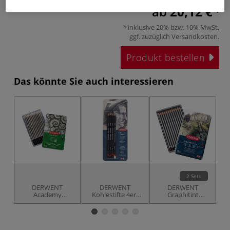
ab
20,12 €
inklusive 20% bzw. 10% MwSt,
ggf. zuzüglich
Versandkosten
.
Produkt bestellen
Das könnte Sie auch interessieren
2 Sets
DERWENT
DERWENT
DERWENT
Academy
Kohlestifte 4er-
Graphitint
K
Sketching-Sets
Set
wasserlösliche
Bleistifte
Grafitstifte, Sets