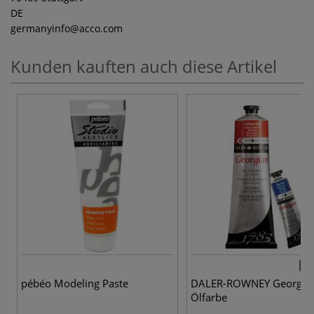
DE
germanyinfo
@acco.com
Kunden kauften auch diese Artikel
58 
pébéo Modeling Paste
DALER-ROWNEY Georgia
Ölfarbe