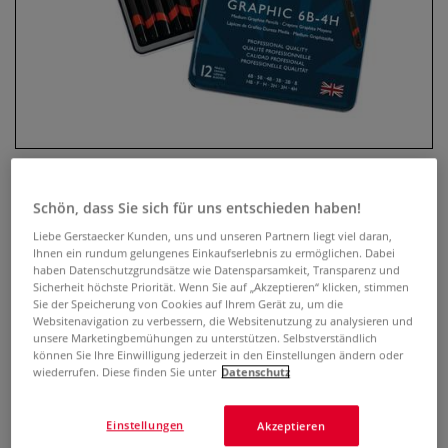
Schön, dass Sie sich für uns entschieden haben!
DERWENT GRAPHIC Bleistift-Sets
Liebe Gerstaecker Kunden, uns und unseren Partnern liegt viel daran,
Ihnen ein rundum gelungenes Einkaufserlebnis zu ermöglichen. Dabei
0 Bewertungen
haben Datenschutzgrundsätze wie Datensparsamkeit, Transparenz und
Sicherheit höchste Priorität. Wenn Sie auf „Akzeptieren“ klicken, stimmen
Sie der Speicherung von Cookies auf Ihrem Gerät zu, um die
Bleistifte der Firma DERWENT eignen sich ideal für
Websitenavigation zu verbessern, die Websitenutzung zu analysieren und
detailreiche Illustrationen, für figürliches Zeichnen sowie
unsere Marketingbemühungen zu unterstützen. Selbstverständlich
für ausdrucksvolle Portraits. DERWENT GRAPHIC Bleistifte
können Sie Ihre Einwilligung jederzeit in den Einstellungen ändern oder
zeichnen sich durch Minen aus bestem Cumberland-
wiederrufen. Diese finden Sie unter
Datenschutz
Graphit aus welcher eine hohe Deckkraft garantiert.
Mehr
Einstellungen
Akzeptieren