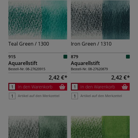
Teal Green / 1300
Iron Green / 1310
915
879
Aquarellstift
Aquarellstift
Bestell-Nr.
08-27620915
Bestell-Nr.
08-27620879
2,42 €
2,42 €
In den Warenkorb
In den Warenkorb
Artikel auf den Merkzettel
Artikel auf den Merkzettel