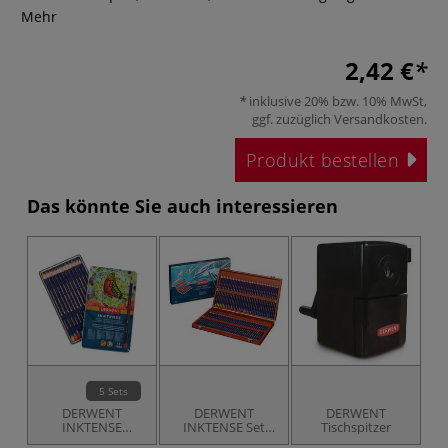
Mehr
2,42 €
inklusive 20% bzw. 10% MwSt,
ggf. zuzüglich
Versandkosten
.
Produkt bestellen
Das könnte Sie auch interessieren
5 Sets
DERWENT
DERWENT
DERWENT
INKTENSE
INKTENSE Set
Tischspitzer
Aquarellstift-Sets
Aquarellstifte auf