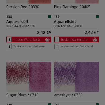
Persian Red / 0330
Pink Flamingo / 0405
138
139
Aquarellstift
Aquarellstift
Bestell-Nr.
08-27620138
Bestell-Nr.
08-27620139
2,42 €
2,42 €
In den Warenkorb
In den Warenkorb
Artikel auf den Merkzettel
Artikel auf den Merkzettel
Sugar Plum / 0715
Amethyst / 0735
140
141