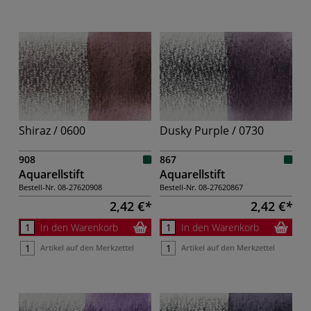
Shiraz / 0600
Dusky Purple / 0730
908
867
Aquarellstift
Aquarellstift
Bestell-Nr.
08-27620908
Bestell-Nr.
08-27620867
2,42 €
2,42 €
In den Warenkorb
In den Warenkorb
Artikel auf den Merkzettel
Artikel auf den Merkzettel