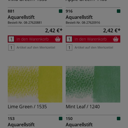
881
916
Aquarellstift
Aquarellstift
Bestell-Nr.
08-27620881
Bestell-Nr.
08-27620916
2,42 €
2,42 €
In den Warenkorb
In den Warenkorb
Artikel auf den Merkzettel
Artikel auf den Merkzettel
Lime Green / 1535
Mint Leaf / 1240
153
150
Aquarellstift
Aquarellstift