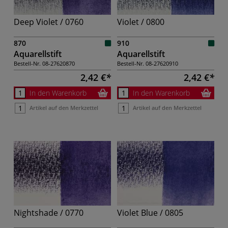
Deep Violet / 0760
Violet / 0800
870
910
Aquarellstift
Aquarellstift
Bestell-Nr.
08-27620870
Bestell-Nr.
08-27620910
2,42 €
2,42 €
In den Warenkorb
In den Warenkorb
Artikel auf den Merkzettel
Artikel auf den Merkzettel
Nightshade / 0770
Violet Blue / 0805