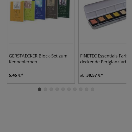
3
GERSTAECKER Block-Set zum
FINETEC Essentials Farbk
Kennenlernen
deckende Perlglanzfarbe
5,45 €
38,57 €
ab