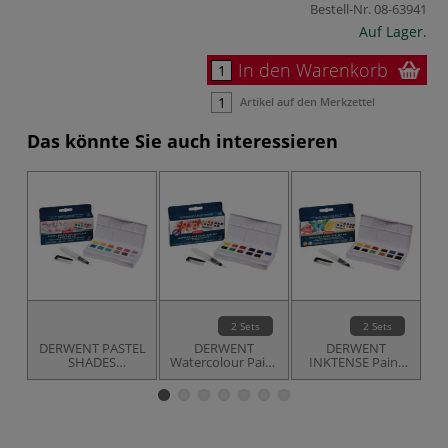
Bestell-Nr.
08-63941
Auf Lager.
In den Warenkorb
Artikel auf den Merkzettel
Das könnte Sie auch interessieren
2 Sets
2 Sets
DERWENT PASTEL
DERWENT
DERWENT
D
SHADES
Watercolour Paint
INKTENSE Paint
C
WATERCOLOUR
Pan Sets
Pan Reise-Sets
Paint Pan Set