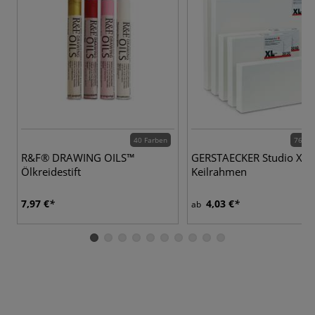
40 Farben
76 Va
R&F® DRAWING OILS™
GERSTAECKER Studio XL
Ölkreidestift
Keilrahmen
7,97 €
4,03 €
ab