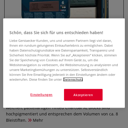
Schön, dass Sie sich für uns entschieden haben!
Liebe Gerstaecker Kunden, uns und unseren Partnern liegt viel daran,
Ihnen ein rundum gelungenes Einkaufserlebnis zu ermöglichen. Dabei
haben Datenschutzgrundsätze wie Datensparsamkeit, Transparenz und
Sicherheit höchste Priorität. Wenn Sie auf „Akzeptieren“ klicken, stimmen
Sie der Speicherung von Cookies auf Ihrem Gerät zu, um die
DERWENT Tinted Charcoal XL
Websitenavigation zu verbessern, die Websitenutzung zu analysieren und
unsere Marketingbemühungen zu unterstützen. Selbstverständlich
Blocks Set
können Sie Ihre Einwilligung jederzeit in den Einstellungen ändern oder
wiederrufen. Diese finden Sie unter
Datenschutz
0 Bewertungen
Tinted Charcoal XL Zeichenkohle in sanften Erdtönen:
Einstellungen
Akzeptieren
Ochre, Sanguine, Mars Violet, Sepia, Forest Pine, White. Die
weichen, pastellartigen Tinted Charcoal XL Blocks sind
hochpigmentiert und entsprechen dem Volumen von ca. 8
Bleistiften.
Mehr