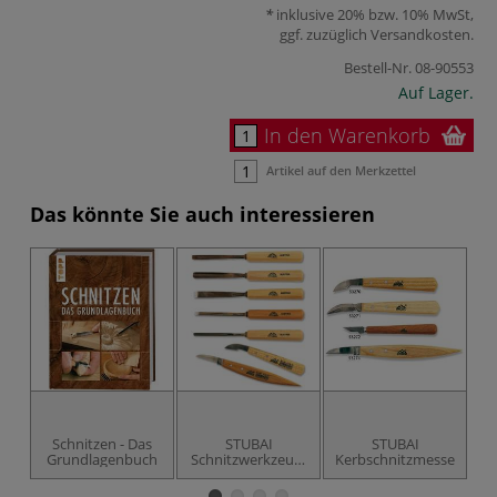
inklusive 20% bzw. 10% MwSt,
ggf. zuzüglich
Versandkosten
.
Bestell-Nr.
08-90553
Auf Lager.
In den Warenkorb
Artikel auf den Merkzettel
Das könnte Sie auch interessieren
Schnitzen - Das
STUBAI
STUBAI
Grundlagenbuch
Schnitzwerkzeug-
Kerbschnitzmesser
Set, 7-tlg.