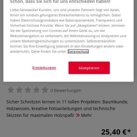
Schön, dass Sie sich für uns entschieden haben!
Liebe Gerstaecker Kunden, uns und unseren Partnern liegt viel daran,
Ihnen ein rundum gelungenes Einkaufserlebnis zu ermöglichen. Dabei
haben Datenschutzgrundsätze wie Datensparsamkeit, Transparenz und
Sicherheit höchste Priorität. Wenn Sie auf „Akzeptieren“ klicken, stimmen
Sie der Speicherung von Cookies auf Ihrem Gerät zu, um die
Websitenavigation zu verbessern, die Websitenutzung zu analysieren und
unsere Marketingbemühungen zu unterstützen. Selbstverständlich
können Sie Ihre Einwilligung jederzeit in den Einstellungen ändern oder
wiederrufen. Diese finden Sie unter
Datenschutz
Das Schnitzbuch für Kinder – Mit
Einstellungen
Akzeptieren
Holzbildhauerei
0 Bewertungen
Sicher Schnitzen lernen in 11 tollen Projekten: Baumkunde,
Holzwissen, kreative Fotoanleitungen und technische
Skizzen für maximalen Holzspaß!
Mehr
25,40 €