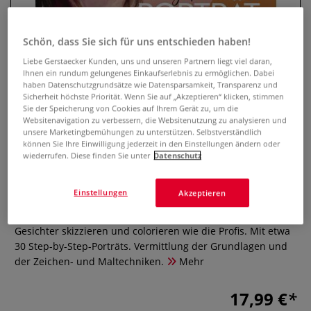
Schön, dass Sie sich für uns entschieden haben!
Liebe Gerstaecker Kunden, uns und unseren Partnern liegt viel daran,
Ihnen ein rundum gelungenes Einkaufserlebnis zu ermöglichen. Dabei
haben Datenschutzgrundsätze wie Datensparsamkeit, Transparenz und
Sicherheit höchste Priorität. Wenn Sie auf „Akzeptieren“ klicken, stimmen
Sie der Speicherung von Cookies auf Ihrem Gerät zu, um die
Websitenavigation zu verbessern, die Websitenutzung zu analysieren und
unsere Marketingbemühungen zu unterstützen. Selbstverständlich
können Sie Ihre Einwilligung jederzeit in den Einstellungen ändern oder
Das große Buch der
wiederrufen. Diese finden Sie unter
Datenschutz
Porträtmalerei
Einstellungen
Akzeptieren
0 Bewertungen
Gesichter skizzieren und colorieren wie die Profis. Mit etwa
30 Step-by-Step-Porträts. Vermittlung der Grundlagen und
der Zeichen- und Maltechniken.
Mehr
17,99 €