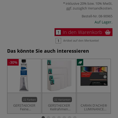
inklusive 20% bzw. 10% MwSt,
ggf. zuzüglich
Versandkosten
.
Bestell-Nr.
08-90965
Auf Lager.
In den Warenkorb
Artikel auf den Merkzettel
Das könnte Sie auch interessieren
-30%
22 Farben
22 Varianten
GERSTAECKER
GERSTAECKER
CARAN D'ACHE®
Feine
Keilrahmen
LUMINANCE
P
Künstlerölfarbe
Portrait
6901® Portrait-
Vernissage
Set, 20 Künstler-
Pa