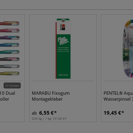
12 Farben
10 Dual
MARABU Fixogum
PENTEL® Aqua
oller
Montagekleber
Wasserpinsel 
6,55 €
19,45 €
ab
0,05 kg | 1 kg:
131,00 €