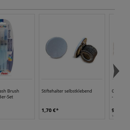
sh Brush
Stiftehalter selbstklebend
GERSTAE
3er-Set
- fein sc
1,70 €
9,97 €
10 kg | 1 kg: