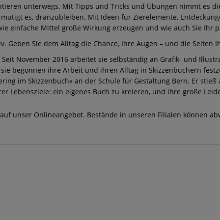
ntieren unterwegs. Mit Tipps und Tricks und Übungen nimmt es d
mutigt es, dranzubleiben. Mit Ideen für Zierelemente, Entdeckung
, wie einfache Mittel große Wirkung erzeugen und wie auch Sie Ihr 
iv. Geben Sie dem Alltag die Chance, Ihre Augen – und die Seiten 
eit November 2016 arbeitet sie selbständig an Grafik- und Illustr
 sie begonnen ihre Arbeit und ihren Alltag in Skizzenbüchern festz
tering im Skizzenbuch« an der Schule für Gestaltung Bern. Er sti
ihrer Lebensziele: ein eigenes Buch zu kreieren, und ihre große Leid
 auf unser Onlineangebot. Bestände in unseren Filialen können ab