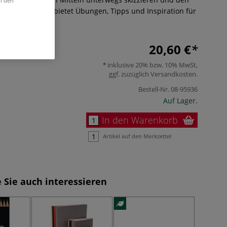
in den
okumentieren. Es bietet Übungen, Tipps und Inspiration für
ehr
20,60 €
inklusive 20% bzw. 10% MwSt,
ggf. zuzüglich
Versandkosten
.
Bestell-Nr.
08-95936
Auf Lager.
In den Warenkorb
Artikel auf den Merkzettel
 Sie auch interessieren