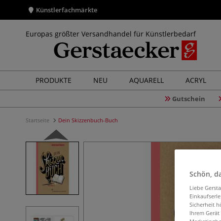
Künstlerfachmärkte
Europas größter Versandhandel für Künstlerbedarf
PRODUKTE
NEU
AQUARELL
ACRYL
Gutschein
Startseite
Dein Skizzenbuch-Buch
Schön, da
Liebe Gerst
Einkaufserl
Sicherheit h
Ihrem Gerät