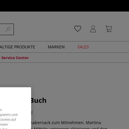
ALTIGE PRODUKTE
MARKEN
SALES
Service Center
zzenbuch-Buch
es
1 Bewertung
nsparenz und
Cookies auf
ndlettering und Schabernack zum Mitnehmen. Martina
unsere
e Sie mit einfachen Mitteln unterwegs skizzieren und den