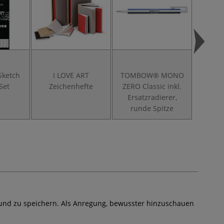
Sketch
I LOVE ART
TOMBOW® MONO
GER
-Set
Zeichenhefte
ZERO Classic inkl.
Ersatzradierer,
Zeiche
runde Spitze
en und zu speichern. Als Anregung, bewusster hinzuschauen