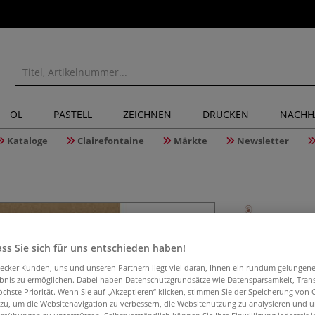
ÖL
PASTELL
ZEICHNEN
DRUCKEN
NACHH
Kataloge
Clairefontaine
Märkte
Newsletter
Dein Ski
ss Sie sich für uns entschieden haben!
aecker Kunden, uns und unseren Partnern liegt viel daran, Ihnen ein rundum gelungen
ebnis zu ermöglichen. Dabei haben Datenschutzgrundsätze wie Datensparsamkeit, Tra
öchste Priorität. Wenn Sie auf „Akzeptieren“ klicken, stimmen Sie der Speicherung von 
llustration, Ha
 zu, um die Websitenavigation zu verbessern, die Websitenutzung zu analysieren und 
Friedli zeigt, wi