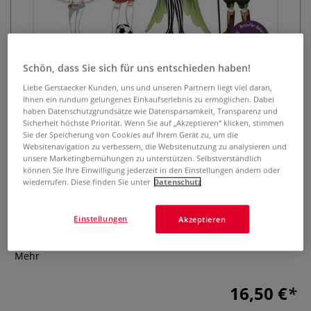
Schön, dass Sie sich für uns entschieden haben!
Liebe Gerstaecker Kunden, uns und unseren Partnern liegt viel daran,
Ihnen ein rundum gelungenes Einkaufserlebnis zu ermöglichen. Dabei
haben Datenschutzgrundsätze wie Datensparsamkeit, Transparenz und
Dein ultimativer MANGA-ANIME
Sicherheit höchste Priorität. Wenn Sie auf „Akzeptieren“ klicken, stimmen
Sie der Speicherung von Cookies auf Ihrem Gerät zu, um die
ZEICHENKURS
Websitenavigation zu verbessern, die Websitenutzung zu analysieren und
unsere Marketingbemühungen zu unterstützen. Selbstverständlich
0 Bewertungen
können Sie Ihre Einwilligung jederzeit in den Einstellungen ändern oder
wiederrufen. Diese finden Sie unter
Datenschutz
Das neue Standardwerk für Mangazeichner*innen – mit
zahlreichen unverzichtbaren Profi-Tipps des
Einstellungen
Akzeptieren
Bestsellerautors Christopher Hart - Vom klassischen
Schulmädchen bis hin zum rachsüchtigen Bösewicht
Mehr
16,50 €