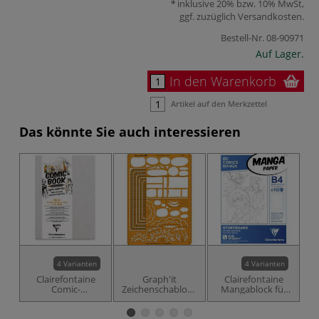
inklusive 20% bzw. 10% MwSt,
ggf. zuzüglich
Versandkosten
.
Bestell-Nr.
08-90971
Auf Lager.
In den Warenkorb
Artikel auf den Merkzettel
Das könnte Sie auch interessieren
4 Varianten
4 Varianten
Clairefontaine
Graph'it
Clairefontaine
Comic-
Zeichenschablone
Mangablock für
Skizzenbuch
Manga / Comic
Storyboard
Ma