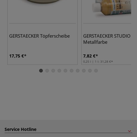
6 
GERSTAECKER Töpferscheibe
GERSTAECKER STUDIO B
Metallfarbe
17,75 €
7,82 €
0,25 l | 1 l:
31,28 €
Service Hotline