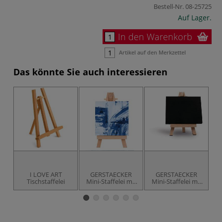
Bestell-Nr.
08-25725
Auf Lager.
In den Warenkorb
Artikel auf den Merkzettel
Das könnte Sie auch interessieren
I LOVE ART
GERSTAECKER
GERSTAECKER
I
Tischstaffelei
Mini-Staffelei mit
Mini-Staffelei mit
Keilrahmen
Keilrahmen,
schwarz