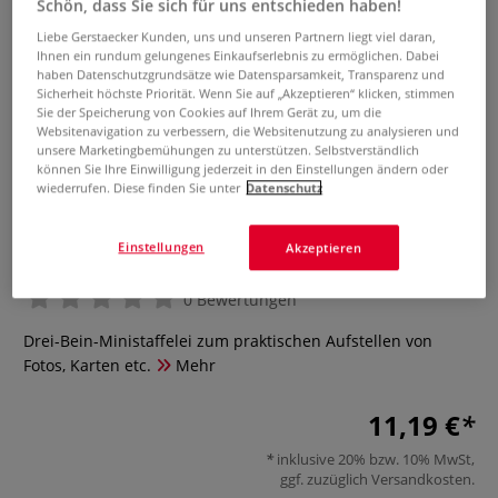
Schön, dass Sie sich für uns entschieden haben!
Liebe Gerstaecker Kunden, uns und unseren Partnern liegt viel daran,
Ihnen ein rundum gelungenes Einkaufserlebnis zu ermöglichen. Dabei
haben Datenschutzgrundsätze wie Datensparsamkeit, Transparenz und
Sicherheit höchste Priorität. Wenn Sie auf „Akzeptieren“ klicken, stimmen
Sie der Speicherung von Cookies auf Ihrem Gerät zu, um die
Websitenavigation zu verbessern, die Websitenutzung zu analysieren und
unsere Marketingbemühungen zu unterstützen. Selbstverständlich
können Sie Ihre Einwilligung jederzeit in den Einstellungen ändern oder
wiederrufen. Diese finden Sie unter
Datenschutz
Deko-Tischstaffelei
Einstellungen
Akzeptieren
0 Bewertungen
Drei-Bein-Ministaffelei zum praktischen Aufstellen von
Fotos, Karten etc.
Mehr
11,19 €
inklusive 20% bzw. 10% MwSt,
ggf. zuzüglich
Versandkosten
.