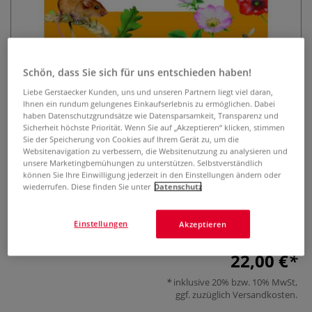
Schön, dass Sie sich für uns entschieden haben!
Liebe Gerstaecker Kunden, uns und unseren Partnern liegt viel daran,
Ihnen ein rundum gelungenes Einkaufserlebnis zu ermöglichen. Dabei
haben Datenschutzgrundsätze wie Datensparsamkeit, Transparenz und
Die Jahreszeiten in Aquarellen
Sicherheit höchste Priorität. Wenn Sie auf „Akzeptieren“ klicken, stimmen
Sie der Speicherung von Cookies auf Ihrem Gerät zu, um die
0 Bewertungen
Websitenavigation zu verbessern, die Websitenutzung zu analysieren und
unsere Marketingbemühungen zu unterstützen. Selbstverständlich
können Sie Ihre Einwilligung jederzeit in den Einstellungen ändern oder
30 Schritt-für-Schritt-Anleitungen für Frühlingsblüten,
wiederrufen. Diese finden Sie unter
Datenschutz
Sommerblumen, Herbstlaub und Winterlandschaften in
Aquarelltechnik. Ideal für die Gestaltung persönlicher
Geschenke oder Wohnraumdekorationen.
Mehr
Einstellungen
Akzeptieren
22,00 €
inklusive 20% bzw. 10% MwSt,
ggf. zuzüglich
Versandkosten
.