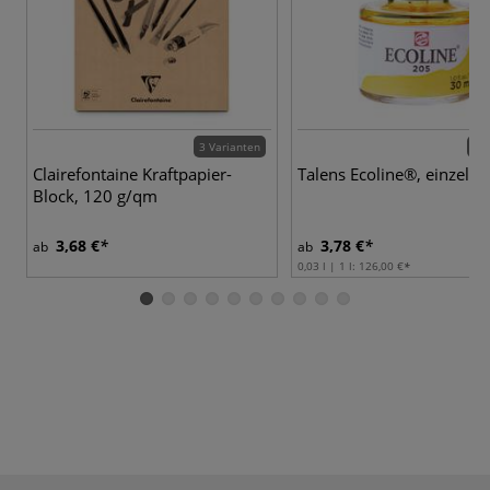
3 Varianten
60 
Clairefontaine Kraftpapier-
Talens Ecoline®, einzeln
Block, 120 g/qm
3,68 €
3,78 €
ab
ab
0,03 l | 1 l:
126,00 €