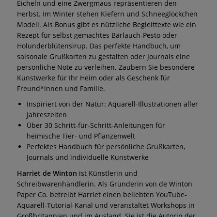
Eicheln und eine Zwergmaus repräsentieren den
Herbst. Im Winter stehen Kiefern und Schneeglöckchen
Modell. Als Bonus gibt es nützliche Begleittexte wie ein
Rezept für selbst gemachtes Bärlauch-Pesto oder
Holunderblütensirup. Das perfekte Handbuch, um
saisonale Grußkarten zu gestalten oder Journals eine
persönliche Note zu verleihen. Zaubern Sie besondere
Kunstwerke für Ihr Heim oder als Geschenk für
Freund*innen und Familie.
Inspiriert von der Natur: Aquarell-Illustrationen aller
Jahreszeiten
Über 30 Schritt-für-Schritt-Anleitungen für
heimische Tier- und Pflanzenwelt
Perfektes Handbuch für persönliche Grußkarten,
Journals und individuelle Kunstwerke
Harriet de Winton
ist Künstlerin und
Schreibwarenhändlerin. Als Gründerin von de Winton
Paper Co. betreibt Harriet einen beliebten YouTube-
Aquarell-Tutorial-Kanal und veranstaltet Workshops in
Großbritannien und im Ausland. Sie ist die Autorin der