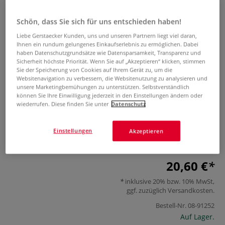
Schön, dass Sie sich für uns entschieden haben!
Liebe Gerstaecker Kunden, uns und unseren Partnern liegt viel daran,
Ihnen ein rundum gelungenes Einkaufserlebnis zu ermöglichen. Dabei
haben Datenschutzgrundsätze wie Datensparsamkeit, Transparenz und
Sicherheit höchste Priorität. Wenn Sie auf „Akzeptieren“ klicken, stimmen
Sie der Speicherung von Cookies auf Ihrem Gerät zu, um die
Websitenavigation zu verbessern, die Websitenutzung zu analysieren und
Die Struktur der Natur Aquarell
unsere Marketingbemühungen zu unterstützen. Selbstverständlich
können Sie Ihre Einwilligung jederzeit in den Einstellungen ändern oder
wiederrufen. Diese finden Sie unter
Datenschutz
0 Bewertungen
Ein Spaziergang durch die Jahreszeiten in Aquarell – 20
Einstellungen
Akzeptieren
Naturmotive Step by Step malen
Mehr
20,60 €
inklusive 20% bzw. 10% MwSt,
ggf. zuzüglich
Versandkosten
.
Bestell-Nr.
08-91252
Auf Lager.