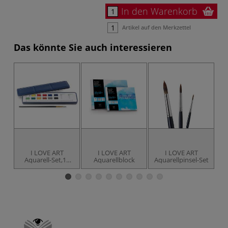
In den Warenkorb
Artikel auf den Merkzettel
Das könnte Sie auch interessieren
I LOVE ART
I LOVE ART
I LOVE ART
Aquarell-Set,12
Aquarellblock
Aquarellpinsel-Set
A
Farben