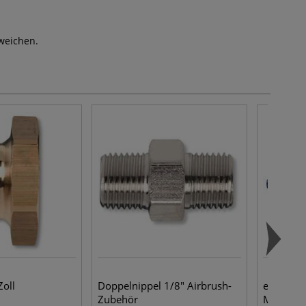
weichen.
Zoll
Doppelnippel 1/8" Airbrush-
edding® 
Zubehör
Marker