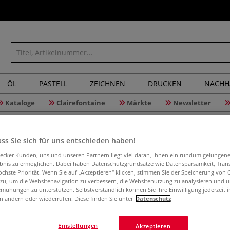
ÖL
PASTELL
ZEICHNEN
DRUCKEN
NACHH
Kataloge
Clairefontaine
Märkte
Newsletter
ss Sie sich für uns entschieden haben!
aecker Kunden, uns und unseren Partnern liegt viel daran, Ihnen ein rundum gelungen
Doppelnip
ebnis zu ermöglichen. Dabei haben Datenschutzgrundsätze wie Datensparsamkeit, Tra
öchste Priorität. Wenn Sie auf „Akzeptieren“ klicken, stimmen Sie der Speicherung von 
 zu, um die Websitenavigation zu verbessern, die Websitenutzung zu analysieren und 
mühungen zu unterstützen. Selbstverständlich können Sie Ihre Einwilligung jederzeit 
n ändern oder wiederrufen. Diese finden Sie unter
Datenschutz
Anschluss beidse
Einstellungen
Akzeptieren