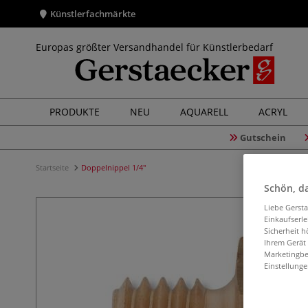
Künstlerfachmärkte
Europas größter Versandhandel für Künstlerbedarf
PRODUKTE
NEU
AQUARELL
ACRYL
Gutschein
Startseite
Doppelnippel 1/4"
Schön, da
Liebe Gerst
Einkaufserl
Sicherheit h
Ihrem Gerät
Marketingbe
Einstellunge