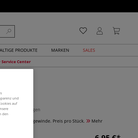
ALTIGE PRODUKTE
MARKEN
SALES
Service Center
es
pel 1/4"
nsparenz und
Cookies auf
unsere
0 Bewertungen
in den
itig 1/4". Außengewinde. Preis pro Stück.
Mehr
6,95 €