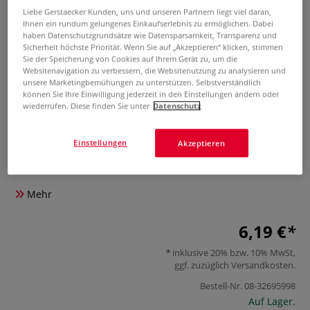
Liebe Gerstaecker Kunden, uns und unseren Partnern liegt viel daran,
Ihnen ein rundum gelungenes Einkaufserlebnis zu ermöglichen. Dabei
haben Datenschutzgrundsätze wie Datensparsamkeit, Transparenz und
Sicherheit höchste Priorität. Wenn Sie auf „Akzeptieren“ klicken, stimmen
Sie der Speicherung von Cookies auf Ihrem Gerät zu, um die
Websitenavigation zu verbessern, die Websitenutzung zu analysieren und
unsere Marketingbemühungen zu unterstützen. Selbstverständlich
können Sie Ihre Einwilligung jederzeit in den Einstellungen ändern oder
wiederrufen. Diese finden Sie unter
Datenschutz
Düse 0,8 mm für HONSELL
Airbrush Spritzpistole 2006
Einstellungen
Akzeptieren
0 Bewertungen
Mehr
6,19 €
inklusive 20% bzw. 10% MwSt,
ggf. zuzüglich
Versandkosten
.
Bestell-Nr.
08-32695998
Auf Lager.