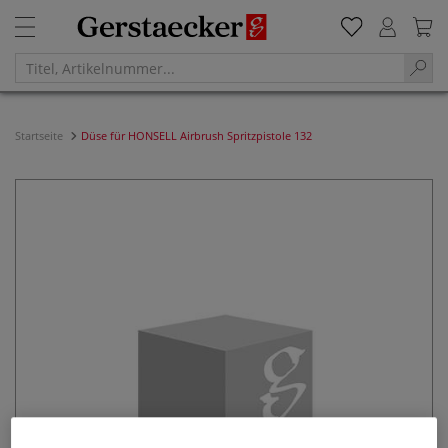
Startseite
Düse für HONSELL Airbrush Spritzpistole 132