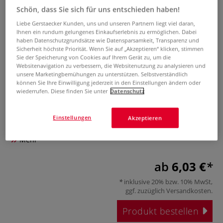
Schön, dass Sie sich für uns entschieden haben!
Liebe Gerstaecker Kunden, uns und unseren Partnern liegt viel daran,
Ihnen ein rundum gelungenes Einkaufserlebnis zu ermöglichen. Dabei
haben Datenschutzgrundsätze wie Datensparsamkeit, Transparenz und
Sicherheit höchste Priorität. Wenn Sie auf „Akzeptieren“ klicken, stimmen
Sie der Speicherung von Cookies auf Ihrem Gerät zu, um die
Websitenavigation zu verbessern, die Websitenutzung zu analysieren und
unsere Marketingbemühungen zu unterstützen. Selbstverständlich
können Sie Ihre Einwilligung jederzeit in den Einstellungen ändern oder
Düse für HONSELL Airbrush
wiederrufen. Diese finden Sie unter
Datenschutz
Spritzpistole 132
Einstellungen
Akzeptieren
0 Bewertungen
Mehr
ab
6,03 €
inklusive 20% bzw. 10% MwSt,
ggf. zuzüglich
Versandkosten
.
Produkt bestellen