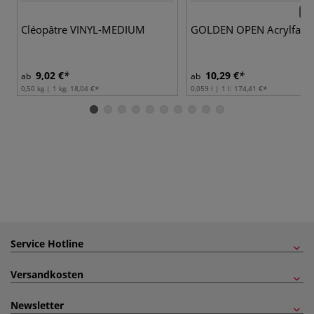
80 
Cléopâtre VINYL-MEDIUM
GOLDEN OPEN Acrylfarb
9,02 €
10,29 €
ab
ab
0,50 kg | 1 kg:
18,04 €
0,059 l | 1 l:
174,41 €
Service Hotline
Versandkosten
Newsletter