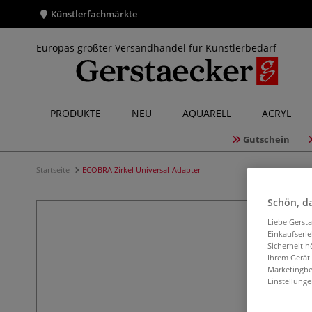
Künstlerfachmärkte
Europas größter Versandhandel für Künstlerbedarf
PRODUKTE
NEU
AQUARELL
ACRYL
Gutschein
Startseite
ECOBRA Zirkel Universal-Adapter
Schön, da
Liebe Gerst
Einkaufserl
Sicherheit h
Ihrem Gerät
Marketingbe
Einstellunge