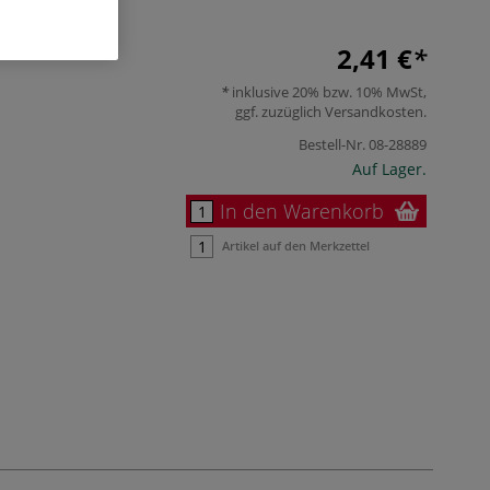
2,41 €
inklusive 20% bzw. 10% MwSt,
ggf. zuzüglich
Versandkosten
.
Bestell-Nr.
08-28889
Auf Lager.
In den Warenkorb
Artikel auf den Merkzettel