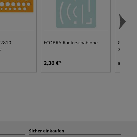
 2810
ECOBRA Radierschablone
GERSTAEC
e
schwarz
2,36 €
12,2
ab
Sicher einkaufen