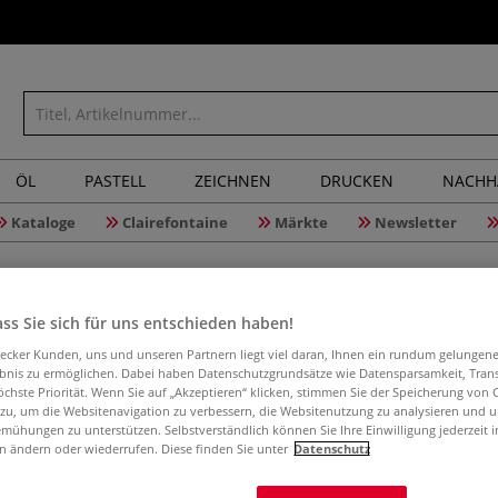
ÖL
PASTELL
ZEICHNEN
DRUCKEN
NACHH
Kataloge
Clairefontaine
Märkte
Newsletter
ss Sie sich für uns entschieden haben!
aecker Kunden, uns und unseren Partnern liegt viel daran, Ihnen ein rundum gelungen
ebnis zu ermöglichen. Dabei haben Datenschutzgrundsätze wie Datensparsamkeit, Tra
ECOBRA Z
öchste Priorität. Wenn Sie auf „Akzeptieren“ klicken, stimmen Sie der Speicherung von 
 zu, um die Websitenavigation zu verbessern, die Websitenutzung zu analysieren und 
mühungen zu unterstützen. Selbstverständlich können Sie Ihre Einwilligung jederzeit 
n ändern oder wiederrufen. Diese finden Sie unter
Datenschutz
Zapfenstärke Ø 4
Mehr