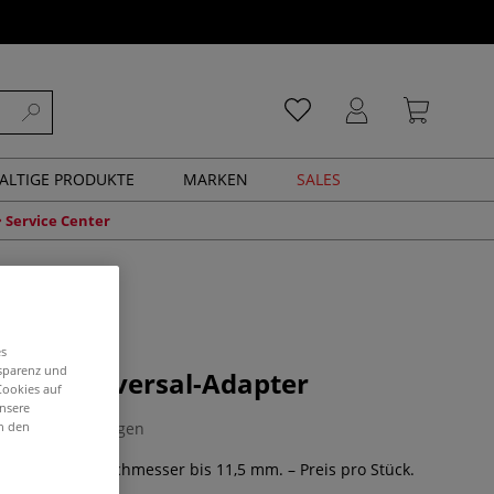
ALTIGE PRODUKTE
MARKEN
SALES
Service Center
es
nsparenz und
irkel Universal-Adapter
Cookies auf
unsere
in den
0 Bewertungen
 mm, Schaftdurchmesser bis 11,5 mm. – Preis pro Stück.