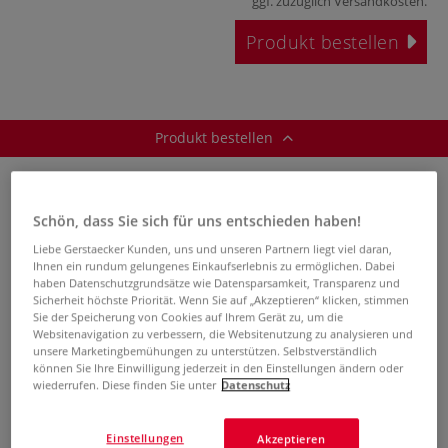
ggf. zuzüglich
Versandkosten
.
Produkt bestellen
Produkt bestellen
Schön, dass Sie sich für uns entschieden haben!
Bestell-Nr.
08-38567
Liebe Gerstaecker Kunden, uns und unseren Partnern liegt viel daran,
Auf Lager.
Ihnen ein rundum gelungenes Einkaufserlebnis zu ermöglichen. Dabei
haben Datenschutzgrundsätze wie Datensparsamkeit, Transparenz und
Sicherheit höchste Priorität. Wenn Sie auf „Akzeptieren“ klicken, stimmen
Pinselgröße
3/0
Sie der Speicherung von Cookies auf Ihrem Gerät zu, um die
Websitenavigation zu verbessern, die Websitenutzung zu analysieren und
Pinselbreite
0,50
unsere Marketingbemühungen zu unterstützen. Selbstverständlich
(mm)
können Sie Ihre Einwilligung jederzeit in den Einstellungen ändern oder
wiederrufen. Diese finden Sie unter
Datenschutz
-
+
Einstellungen
Akzeptieren