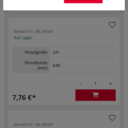
6,96 €
Bestell-Nr.
08-38568
Auf Lager.
Pinselgröße
2/0
Pinselbreite
0,80
(mm)
-
+
7,76 €
Bestell-Nr.
08-38569