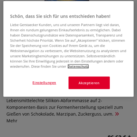
Schön, dass Sie sich für uns entschieden haben!
Liebe Gerstaecker Kunden, uns und unseren Partnern liegt viel daran,
Ihnen ein rundum gelungenes Einkaufserlebnis zu ermöglichen. Dabei
haben Datenschutzgrundsätze wie Datensparsamkeit, Transparenz und
Sicherheit höchste Priorität. Wenn Sie auf „Akzeptieren“ klicken, stimmen
Sie der Speicherung von Cookies auf Ihrem Gerät zu, um die
Websitenavigation zu verbessern, die Websitenutzung zu analysieren und
unsere Marketingbemühungen zu unterstützen. Selbstverständlich
ESPRIT COMPOSITE Silikon-
können Sie Ihre Einwilligung jederzeit in den Einstellungen ändern oder
Abformmasse RTV 4428,
wiederrufen. Diese finden Sie unter
Datenschutz
lebensmittelecht
Einstellungen
Akzeptieren
0 Bewertungen
Lebensmittelechte Silikon-Abformmasse auf 2-
Komponenten-Basis zur Formenherstellung speziell zum
Gießen von Schokolade, Marzipan, Zuckerguss, uvm.
Mehr