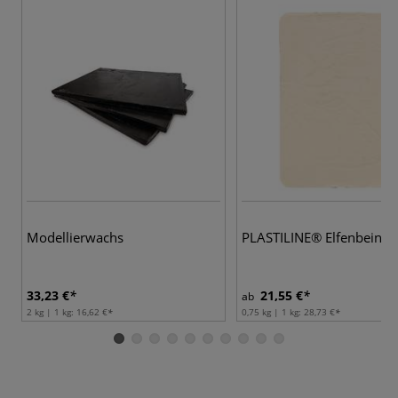
Modellierwachs
PLASTILINE® Elfenbein
33,23 €
21,55 €
ab
2 kg | 1 kg:
16,62 €
0,75 kg | 1 kg:
28,73 €