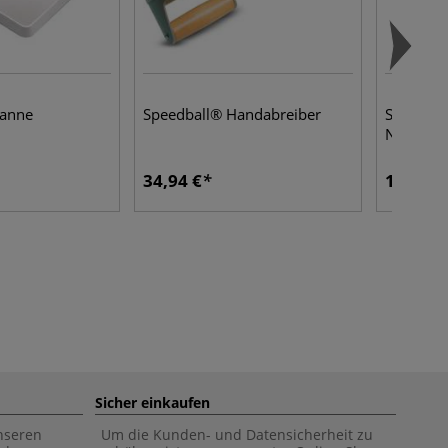
anne
Speedball® Handabreiber
Speedbal
Nr.1
34,94 €
19,21 €
Sicher einkaufen
unseren
Um die Kunden- und Datensicherheit zu