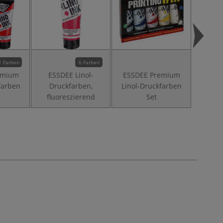
1 Farben
6 Farben
emium
ESSDEE Linol-
ESSDEE Premium
ESSD
farben
Druckfarben,
Linol-Druckfarben
Linol
fluoreszierend
Set
Met