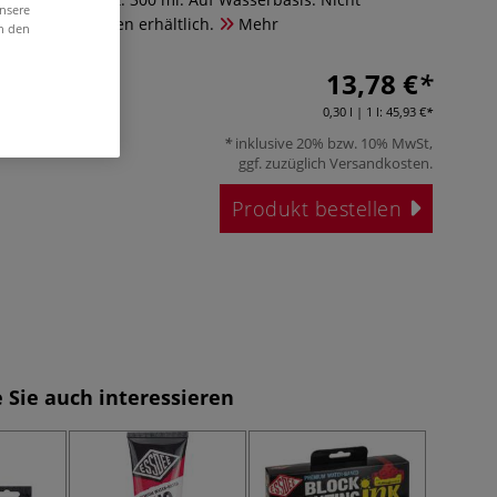
unsere
rlglanz-Farbtönen erhältlich.
Mehr
in den
13,78 €
0,30 l | 1 l:
45,93 €
inklusive 20% bzw. 10% MwSt,
ggf. zuzüglich
Versandkosten
.
Produkt bestellen
 Sie auch interessieren