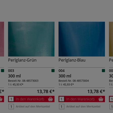
Perlglanz-Grün
Perlglanz-Blau
Pe
003
004
00
300 ml
300 ml
3
Bestell-Nr.
08-48573003
Bestell-Nr.
08-48573004
Bes
1 l:
45,93 €
1 l:
45,93 €
1 l
€
13,78 €
13,78 €
In den Warenkorb
In den Warenkorb
Artikel auf den Merkzettel
Artikel auf den Merkzettel