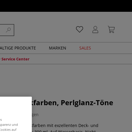
ALTIGE PRODUKTE
MARKEN
SALES
Service Center
nol-Druckfarben, Perlglanz-Töne
0 Bewertungen
es
nsparenz und
DEEE Linol-Druckfarben mit exzellenten Deck- und
Cookies auf
en. Tubeninhalt: 300 ml. Auf Wasserbasis. Nicht