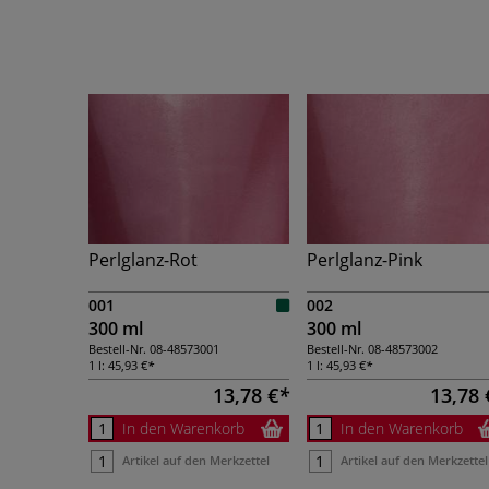
Perlglanz-Rot
Perlglanz-Pink
001
002
300 ml
300 ml
Bestell-Nr.
08-48573001
Bestell-Nr.
08-48573002
1 l:
45,93 €
1 l:
45,93 €
13,78 €
13,78 
In den Warenkorb
In den Warenkorb
Artikel auf den Merkzettel
Artikel auf den Merkzettel