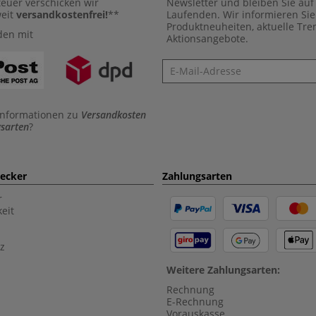
euer verschicken wir
Newsletter und bleiben Sie au
weit
versandkostenfrei!
**
Laufenden. Wir informieren Sie
Produktneuheiten, aktuelle Tr
den mit
Aktionsangebote.
Newsletter
Informationen zu
Versandkosten
sarten
?
aecker
Zahlungsarten
r
eit
z
Weitere Zahlungsarten:
Rechnung
E-Rechnung
Vorauskasse