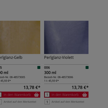
rlglanz-Gelb
Perlglanz-Violett
5
006
00 ml
300 ml
tell-Nr.
08-48573005
Bestell-Nr.
08-48573006
:
45,93 €
1 l:
45,93 €
13,78 €
13,78 €
In den Warenkorb
In den Warenkorb
Artikel auf den Merkzettel
Artikel auf den Merkzettel