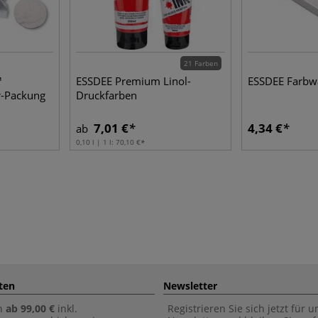
21 Farben
™
ESSDEE Premium Linol-
ESSDEE Farbw
r-Packung
Druckfarben
7,01 €
4,34 €
ab
0,10 l | 1 l:
70,10 €
ten
Newsletter
n
ab 99,00 €
inkl.
Registrieren Sie sich jetzt für 