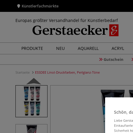
Künstlerfachmärkte
Europas größter Versandhandel für Künstlerbedarf
PRODUKTE
NEU
AQUARELL
ACRYL
Gutschein
Startseite
ESSDEE Linol-Druckfarben, Perlglanz-Töne
Schön, da
Liebe Gerst
Einkaufserl
Sicherheit h