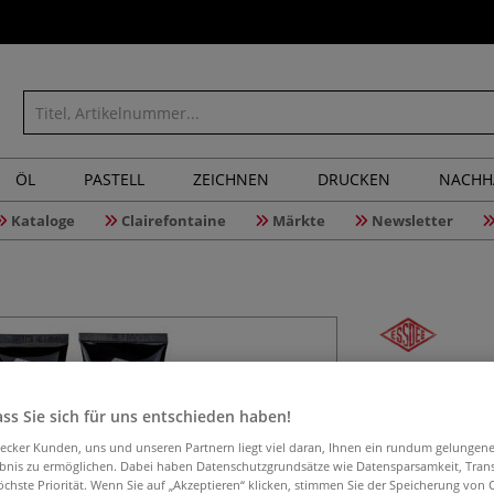
ÖL
PASTELL
ZEICHNEN
DRUCKEN
NACHH
Kataloge
Clairefontaine
Märkte
Newsletter
ESSDEE Li
ss Sie sich für uns entschieden haben!
aecker Kunden, uns und unseren Partnern liegt viel daran, Ihnen ein rundum gelungen
ebnis zu ermöglichen. Dabei haben Datenschutzgrundsätze wie Datensparsamkeit, Tra
Die viskosen ESS
öchste Priorität. Wenn Sie auf „Akzeptieren“ klicken, stimmen Sie der Speicherung von 
Druckeigenschaft