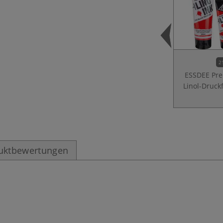
2
ESSDEE Pr
Linol-Druck
uktbewertungen