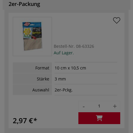
2er-Packung
Bestell-Nr.
08-63326
Auf Lager.
Format
10 cm x 10,5 cm
Stärke
3 mm
Auswahl
2er-Pckg.
-
+
2,97 €