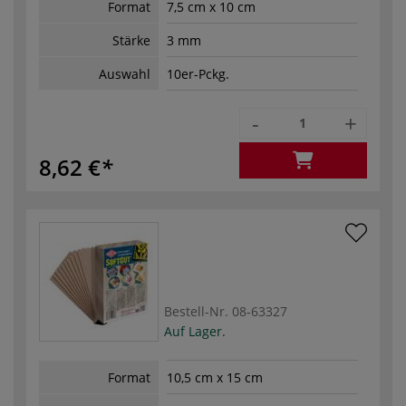
Format
7,5 cm x 10 cm
Stärke
3 mm
Auswahl
10er-Pckg.
-
+
8,62 €
Bestell-Nr.
08-63327
Auf Lager.
Format
10,5 cm x 15 cm