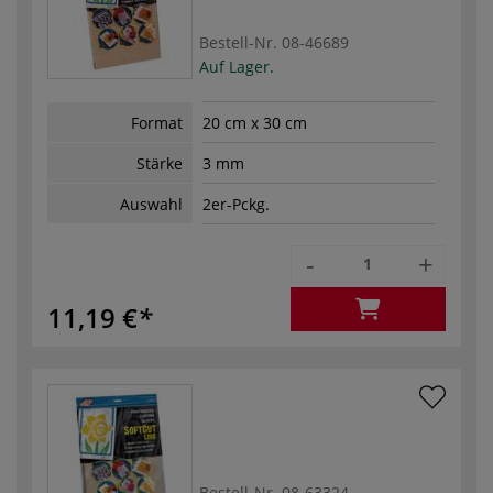
Bestell-Nr.
08-46689
Auf Lager.
Format
20 cm x 30 cm
Stärke
3 mm
Auswahl
2er-Pckg.
-
+
11,19 €
Bestell-Nr.
08-63324