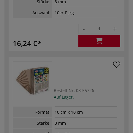
Stärke
3 mm
Auswahl
10er-Pckg.
-
+
16,24 €
Bestell-Nr.
08-55726
Auf Lager.
Format
10 cm x 10 cm
Stärke
3 mm