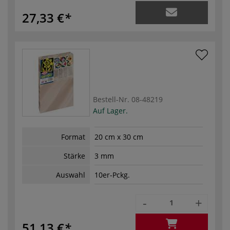
27,33 €
Bestell-Nr.
08-48219
Auf Lager.
Format
20 cm x 30 cm
Stärke
3 mm
Auswahl
10er-Pckg.
-
+
51,13 €