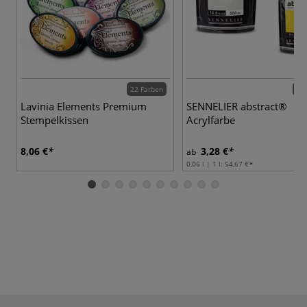
22 Farben
60 
Lavinia Elements Premium
SENNELIER abstract®
Stempelkissen
Acrylfarbe
8,06 €
3,28 €
ab
0,06 l | 1 l:
54,67 €