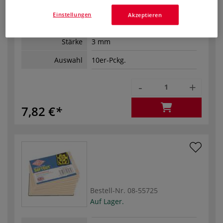
Einstellungen
Akzeptieren
Format
7,5 cm x 7,5 cm
Stärke
3 mm
Auswahl
10er-Pckg.
-
+
7,82 €
Bestell-Nr.
08-55725
Auf Lager.