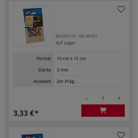
Bestell-Nr.
08-46687
Auf Lager.
Format
10 cm x 15 cm
Stärke
3 mm
Auswahl
2er-Pckg.
-
+
3,33 €