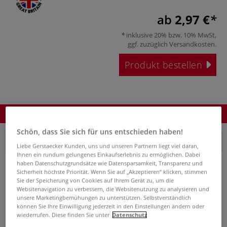
ab
2,97 €
inklusive 20% bzw. 10% MwSt,
ggf. zuzüglich
Versandkosten
.
Produkt bestellen
Produkt bestellen
Schön, dass Sie sich für uns entschieden haben!
10er-Packung
Liebe Gerstaecker Kunden, uns und unseren Partnern liegt viel daran,
Ihnen ein rundum gelungenes Einkaufserlebnis zu ermöglichen. Dabei
haben Datenschutzgrundsätze wie Datensparsamkeit, Transparenz und
Sicherheit höchste Priorität. Wenn Sie auf „Akzeptieren“ klicken, stimmen
Sie der Speicherung von Cookies auf Ihrem Gerät zu, um die
Websitenavigation zu verbessern, die Websitenutzung zu analysieren und
unsere Marketingbemühungen zu unterstützen. Selbstverständlich
können Sie Ihre Einwilligung jederzeit in den Einstellungen ändern oder
Bestell-Nr.
08-55724
wiederrufen. Diese finden Sie unter
Datenschutz
Auf Lager.