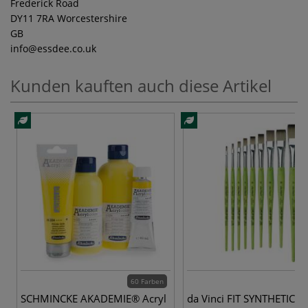
Frederick Road
DY11 7RA Worcestershire
GB
info
@essdee.co.uk
Kunden kauften auch diese Artikel
60 Farben
9 
SCHMINCKE AKADEMIE® Acryl
da Vinci FIT SYNTHETICS, 