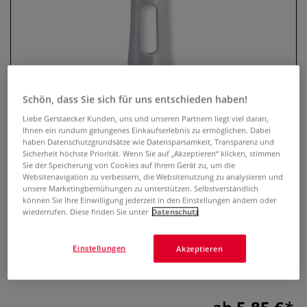
Schön, dass Sie sich für uns entschieden haben!
Liebe Gerstaecker Kunden, uns und unseren Partnern liegt viel daran,
Ihnen ein rundum gelungenes Einkaufserlebnis zu ermöglichen. Dabei
haben Datenschutzgrundsätze wie Datensparsamkeit, Transparenz und
ESSDEE Universal Alu-Walze
Sicherheit höchste Priorität. Wenn Sie auf „Akzeptieren“ klicken, stimmen
Sie der Speicherung von Cookies auf Ihrem Gerät zu, um die
Websitenavigation zu verbessern, die Websitenutzung zu analysieren und
0 Bewertungen
unsere Marketingbemühungen zu unterstützen. Selbstverständlich
können Sie Ihre Einwilligung jederzeit in den Einstellungen ändern oder
Universal Alu-Walze für Kunst und Hobby: Glatte Walze aus
wiederrufen. Diese finden Sie unter
Datenschutz
Aluminium. Leicht zu reinigender, roter Kunststoffgriff mit
Aufhänge-Schlitz. Ton-, Knetmasse, Silikongummi und
Einstellungen
Akzeptieren
andere festere Materialien lassen sich mühelos ausrollen.
Verschiedene Breiten.
Mehr