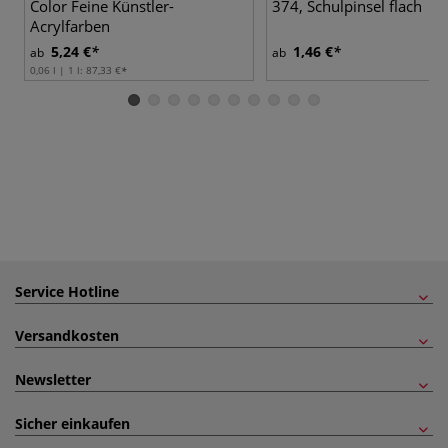
Color Feine Künstler-
374, Schulpinsel flach
Acrylfarben
5,24 €
1,46 €
ab
ab
0,06 l | 1 l:
87,33 €
Service Hotline
Versandkosten
Newsletter
Sicher einkaufen