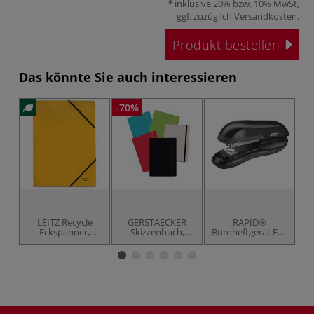
inklusive 20% bzw. 10% MwSt,
ggf. zuzüglich
Versandkosten
.
Produkt bestellen
Das könnte Sie auch interessieren
-70%
LEITZ Recycle
GERSTAECKER
RAPID®
Eckspanner,
Skizzenbuch,
Büroheftgerät F16
verschiedene
Lederoptik
Tacker
Farben