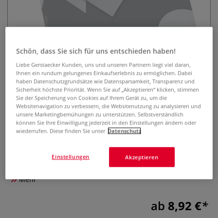
Schön, dass Sie sich für uns entschieden haben!
Liebe Gerstaecker Kunden, uns und unseren Partnern liegt viel daran,
Ihnen ein rundum gelungenes Einkaufserlebnis zu ermöglichen. Dabei
haben Datenschutzgrundsätze wie Datensparsamkeit, Transparenz und
ESSELTE® ibico Basics
Sicherheit höchste Priorität. Wenn Sie auf „Akzeptieren“ klicken, stimmen
Laminierfolientaschen
Sie der Speicherung von Cookies auf Ihrem Gerät zu, um die
Websitenavigation zu verbessern, die Websitenutzung zu analysieren und
unsere Marketingbemühungen zu unterstützen. Selbstverständlich
0 Bewertungen
können Sie Ihre Einwilligung jederzeit in den Einstellungen ändern oder
wiederrufen. Diese finden Sie unter
Datenschutz
Die ibico Basics Laminierfolientaschen sind ideal für Kunst-
und Designprojekte. In verschiedenen Formaten erhältlich,
Einstellungen
mit 75 µm Stärke und glänzender Oberfläche – perfekt zum
Akzeptieren
Präsentieren, Schützen und Archivieren kreativer Arbeiten.
Mehr
ab
8,92 €