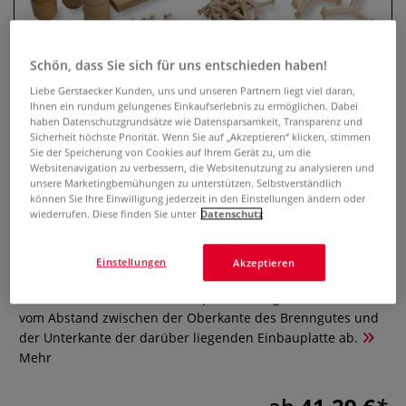
Schön, dass Sie sich für uns entschieden haben!
Liebe Gerstaecker Kunden, uns und unseren Partnern liegt viel daran,
Ihnen ein rundum gelungenes Einkaufserlebnis zu ermöglichen. Dabei
haben Datenschutzgrundsätze wie Datensparsamkeit, Transparenz und
Sicherheit höchste Priorität. Wenn Sie auf „Akzeptieren“ klicken, stimmen
Sie der Speicherung von Cookies auf Ihrem Gerät zu, um die
Websitenavigation zu verbessern, die Websitenutzung zu analysieren und
unsere Marketingbemühungen zu unterstützen. Selbstverständlich
können Sie Ihre Einwilligung jederzeit in den Einstellungen ändern oder
Einbauplatten, eckig
wiederrufen. Diese finden Sie unter
Datenschutz
0 Bewertungen
Einstellungen
Akzeptieren
Für Keramik-Brennöfen. Temperaturbeständig bis 1280 °C.
Die Lebensdauer Ihrer Einbauplatten hängt entscheidend
vom Abstand zwischen der Oberkante des Brenngutes und
der Unterkante der darüber liegenden Einbauplatte ab.
Mehr