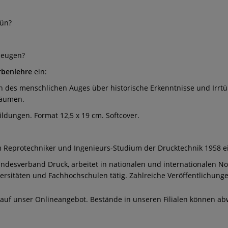
rün?
zeugen?
rbenlehre
ein:
es menschlichen Auges über historische Erkenntnisse und Irrtüm
räumen.
bildungen. Format 12,5 x 19 cm. Softcover.
Reprotechniker und Ingenieurs-Studium der Drucktechnik 1958 e
undesverband Druck, arbeitet in nationalen und internationalen
iversitäten und Fachhochschulen tätig. Zahlreiche Veröffentlichun
 auf unser Onlineangebot. Bestände in unseren Filialen können ab