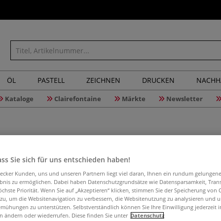
ÖL
PASTELL
ZEICHNEN
DRUCKEN
NACHH
Kataloge
Clairefontaine
Märkte
Newsletter
ss Sie sich für uns entschieden haben!
Einführun
aecker Kunden, uns und unseren Partnern liegt viel daran, Ihnen ein rundum gelungen
ebnis zu ermöglichen. Dabei haben Datenschutzgrundsätze wie Datensparsamkeit, Tra
öchste Priorität. Wenn Sie auf „Akzeptieren“ klicken, stimmen Sie der Speicherung von 
 zu, um die Websitenavigation zu verbessern, die Websitenutzung zu analysieren und 
mühungen zu unterstützen. Selbstverständlich können Sie Ihre Einwilligung jederzeit 
Eigentlich sind L
n ändern oder wiederrufen. Diese finden Sie unter
Datenschutz
Mohnblüte rot au