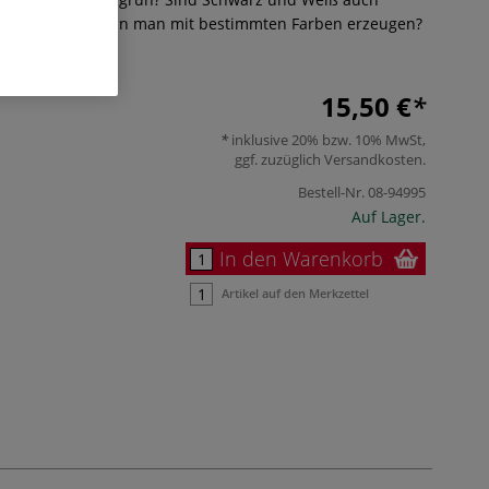
che Wirkung kann man mit bestimmten Farben erzeugen?
15,50 €
inklusive 20% bzw. 10% MwSt,
ggf. zuzüglich
Versandkosten
.
Bestell-Nr.
08-94995
Auf Lager.
In den Warenkorb
Artikel auf den Merkzettel