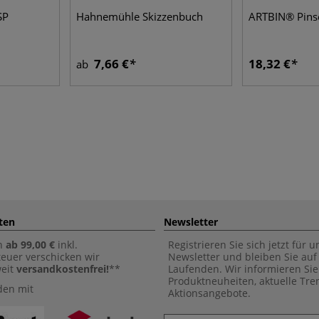
SP
Hahnemühle Skizzenbuch
ARTBIN® Pins
7,66 €
18,32 €
ab
ten
Newsletter
n
ab 99,00 €
inkl.
Registrieren Sie sich jetzt für 
euer verschicken wir
Newsletter und bleiben Sie au
weit
versandkostenfrei!
**
Laufenden. Wir informieren Sie
Produktneuheiten, aktuelle Tr
den mit
Aktionsangebote.