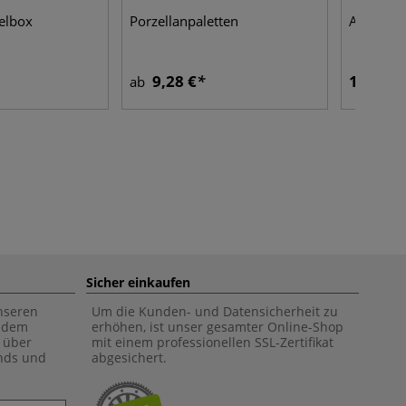
elbox
Porzellanpaletten
ARTCARE
9,28 €
12,20 €
ab
Sicher einkaufen
unseren
Um die Kunden- und Datensicherheit zu
f dem
erhöhen, ist unser gesamter Online-Shop
 über
mit einem professionellen SSL-Zertifikat
ends und
abgesichert.