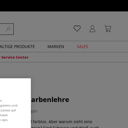
ALTIGE PRODUKTE
MARKEN
SALES
Service Center
g in die Farbenlehre
es
nsparenz und
Cookies auf
0 Bewertungen
unsere
in den
icht und Material farblos. Aber warum sieht eine
s oder ein Blatt grün? Sind Schwarz und Weiß auch