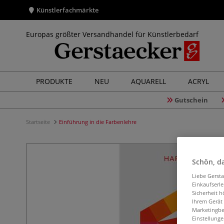
Künstlerfachmärkte
Europas größter Versandhandel für Künstlerbedarf
PRODUKTE
NEU
AQUARELL
ACRYL
Gutschein
Startseite
Einführung in die Farbenlehre
Schön, da
Liebe Gerst
Einkaufserl
Sicherheit h
Ihrem Gerät
Marketingbe
Einstellunge