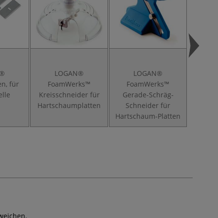
N®
LOGAN®
LOGAN®
L
n, für
FoamWerks™
FoamWerks™
Fo
elle
Kreisschneider für
Gerade-Schräg-
Gerad
Hartschaumplatten
Schneider für
für H
Hartschaum-Platten
weichen.