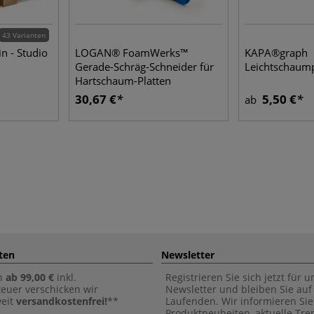
43 Varianten
in - Studio
LOGAN® FoamWerks™
KAPA®graph
Gerade-Schräg-Schneider für
Leichtschaump
Hartschaum-Platten
30,67 €
5,50 €
ab
ten
Newsletter
n
ab 99,00 €
inkl.
Registrieren Sie sich jetzt für 
euer verschicken wir
Newsletter und bleiben Sie au
weit
versandkostenfrei!
**
Laufenden. Wir informieren Sie
Produktneuheiten, aktuelle Tr