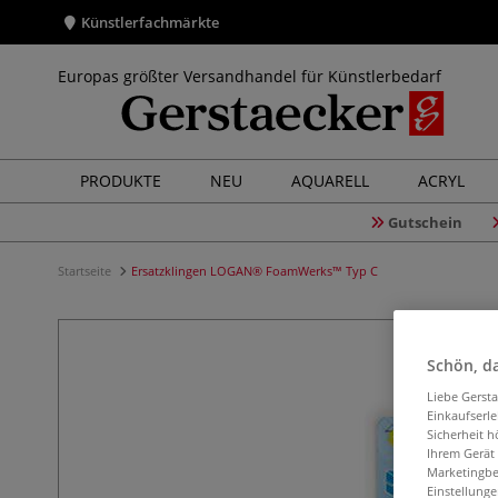
Künstlerfachmärkte
Europas größter Versandhandel für Künstlerbedarf
PRODUKTE
NEU
AQUARELL
ACRYL
Gutschein
Startseite
Ersatzklingen LOGAN® FoamWerks™ Typ C
Schön, da
Liebe Gerst
Einkaufserl
Sicherheit h
Ihrem Gerät
Marketingbe
Einstellunge