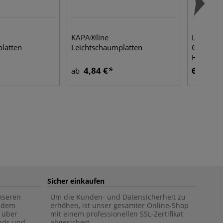
KAPA®line
LOGAN®
latten
Leichtschaumplatten
Geradesc
Hartscha
4,84 €
68,72 €
ab
Sicher einkaufen
unseren
Um die Kunden- und Datensicherheit zu
f dem
erhöhen, ist unser gesamter Online-Shop
 über
mit einem professionellen SSL-Zertifikat
ends und
abgesichert.