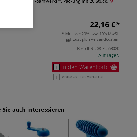
yp C von LOGAN® FoamWerks™, Packung mit 20 Stück.
22,16 €
inklusive 20% bzw. 10% MwSt,
ggf. zuzüglich
Versandkosten
.
Bestell-Nr.
08-79563020
Auf Lager.
In den Warenkorb
Artikel auf den Merkzettel
 Sie auch interessieren