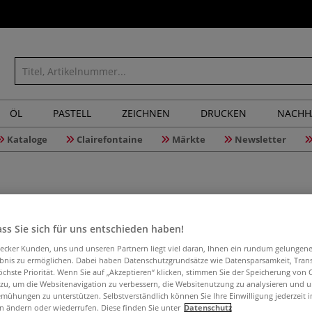
ÖL
PASTELL
ZEICHNEN
DRUCKEN
NACHH
Kataloge
Clairefontaine
Märkte
Newsletter
ss Sie sich für uns entschieden haben!
Ersatzkl
aecker Kunden, uns und unseren Partnern liegt viel daran, Ihnen ein rundum gelungen
C
ebnis zu ermöglichen. Dabei haben Datenschutzgrundsätze wie Datensparsamkeit, Tra
öchste Priorität. Wenn Sie auf „Akzeptieren“ klicken, stimmen Sie der Speicherung von 
 zu, um die Websitenavigation zu verbessern, die Websitenutzung zu analysieren und 
mühungen zu unterstützen. Selbstverständlich können Sie Ihre Einwilligung jederzeit 
n ändern oder wiederrufen. Diese finden Sie unter
Datenschutz