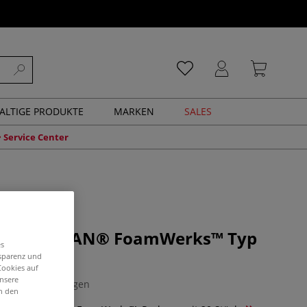
ALTIGE PRODUKTE
MARKEN
SALES
Service Center
ingen LOGAN® FoamWerks™ Typ
es
nsparenz und
Cookies auf
unsere
0 Bewertungen
in den