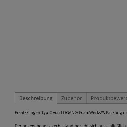
Beschreibung
Zubehör
Produktbewer
Ersatzklingen Typ C von LOGAN® FoamWerks™, Packung mit
Der angegebene Lagerbestand bezieht sich ausschließlich