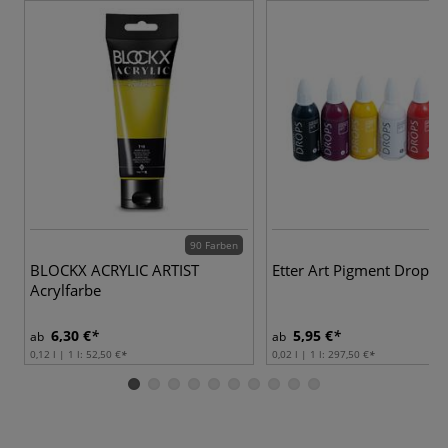
90 Farben
6 
BLOCKX ACRYLIC ARTIST
Etter Art Pigment Drops
Acrylfarbe
6,30 €
5,95 €
ab
ab
0,12 l | 1 l:
52,50 €
0,02 l | 1 l:
297,50 €