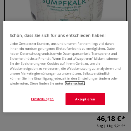
Schön, dass Sie sich für uns entschieden haben!
Liebe Gerstaecker Kunden, uns und unseren Partnern liegt viel daran,
Ihnen ein rundum gelungenes Einkaufserlebnis zu ermöglichen. Dabei
haben Datenschutzgrundsätze wie Datensparsamkeit, Transparenz und
Sicherheit höchste Priorität. Wenn Sie auf „Akzeptieren“ klicken, stimmen
Sie der Speicherung von Cookies auf Ihrem Gerät zu, um die
Etter Art Sumpfkalk, 5 kg
Websitenavigation zu verbessern, die Websitenutzung zu analysieren und
unsere Marketingbemühungen zu unterstützen. Selbstverständlich
können Sie Ihre Einwilligung jederzeit in den Einstellungen ändern oder
0 Bewertungen
wiederrufen. Diese finden Sie unter
Datenschutz
Etter Art Sumpfkalk ist reinweiß und besonders fein.
Optimal für die künstlerische Anwendung. Inhalt: 5 kg.
Einstellungen
Akzeptieren
Mehr
46,18 €
5 kg | 1 kg:
9,24 €