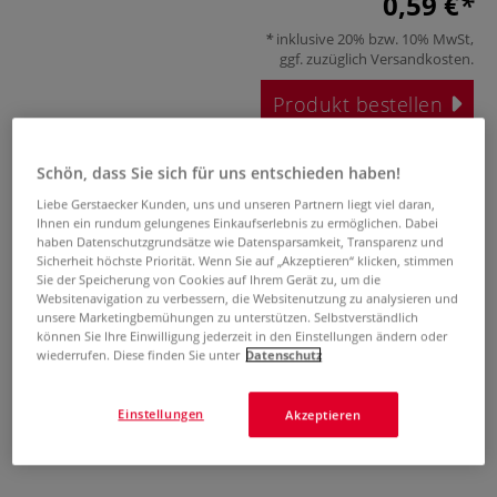
0,59 €
inklusive 20% bzw. 10% MwSt,
ggf. zuzüglich
Versandkosten
.
Produkt bestellen
Das könnte Sie auch interessieren
Schön, dass Sie sich für uns entschieden haben!
-70%
Liebe Gerstaecker Kunden, uns und unseren Partnern liegt viel daran,
Ihnen ein rundum gelungenes Einkaufserlebnis zu ermöglichen. Dabei
haben Datenschutzgrundsätze wie Datensparsamkeit, Transparenz und
Sicherheit höchste Priorität. Wenn Sie auf „Akzeptieren“ klicken, stimmen
Sie der Speicherung von Cookies auf Ihrem Gerät zu, um die
Websitenavigation zu verbessern, die Websitenutzung zu analysieren und
unsere Marketingbemühungen zu unterstützen. Selbstverständlich
können Sie Ihre Einwilligung jederzeit in den Einstellungen ändern oder
wiederrufen. Diese finden Sie unter
Datenschutz
1 Farben
URSUS®
FABER-CASTELL
FABER-CASTELL
Tonpapier DIN A4
Goldfaber Aqua
Goldfaber Aqua
Einstellungen
Aquarellstift,
Dual Marker 18er-
Akzeptieren
Pastelltöne, 12er
Set
Metalletui