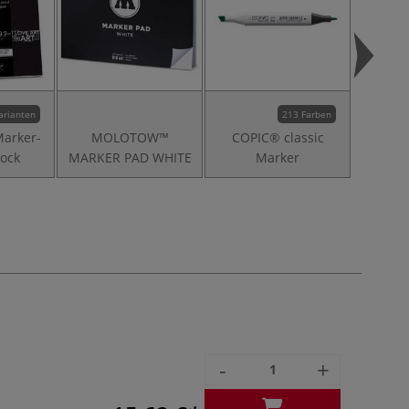
arianten
213 Farben
Marker-
MOLOTOW™
COPIC® classic
I 
lock
MARKER PAD WHITE
Marker
Ski
-
+