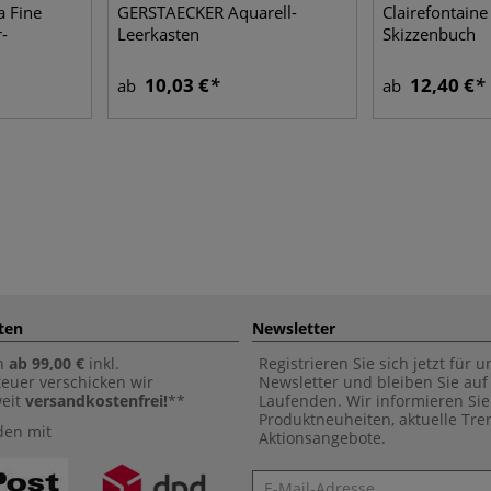
a Fine
GERSTAECKER Aquarell-
Clairefontaine
-
Leerkasten
Skizzenbuch
10,03 €
12,40 €
ab
ab
ten
Newsletter
n
ab 99,00 €
inkl.
Registrieren Sie sich jetzt für 
euer verschicken wir
Newsletter und bleiben Sie au
weit
versandkostenfrei!
**
Laufenden. Wir informieren Sie
Produktneuheiten, aktuelle Tr
den mit
Aktionsangebote.
Newsletter