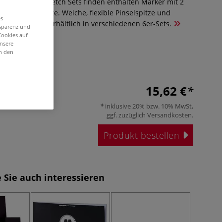
L Goldfaber Sketch Sets finden enthalten Marker mit 2
olbasierter Tinte. Weiche, flexible Pinselspitze und
es
neliner Spitze. Erhältlich in verschiedenen 6er-Sets.
nsparenz und
Cookies auf
unsere
in den
15,62 €
inklusive 20% bzw. 10% MwSt,
ggf. zuzüglich
Versandkosten
.
Produkt bestellen
 Sie auch interessieren