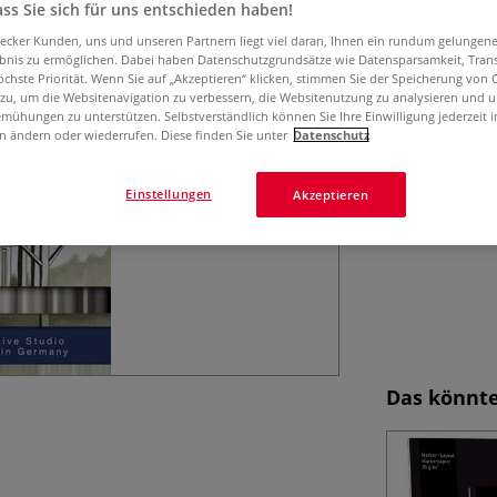
Die FABER-CASTEL
ss Sie sich für uns entschieden haben!
Spitzen und alkoh
aecker Kunden, uns und unseren Partnern liegt viel daran, Ihnen ein rundum gelungen
metallgefasste Fi
ebnis zu ermöglichen. Dabei haben Datenschutzgrundsätze wie Datensparsamkeit, Tra
Mehr
öchste Priorität. Wenn Sie auf „Akzeptieren“ klicken, stimmen Sie der Speicherung von 
 zu, um die Websitenavigation zu verbessern, die Websitenutzung zu analysieren und 
mühungen zu unterstützen. Selbstverständlich können Sie Ihre Einwilligung jederzeit 
n ändern oder wiederrufen. Diese finden Sie unter
Datenschutz
Einstellungen
Akzeptieren
Das könnte