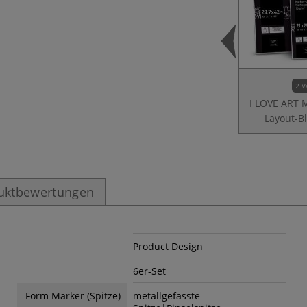
2 V
I LOVE ART 
Layout-B
uktbewertungen
Product Design
6er-Set
Form Marker (Spitze)
metallgefasste